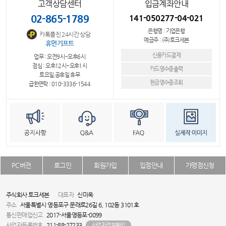
고객상담센터
입금계좌안내
02-865-1789
141-050277-04-021
은행명 : 기업은행
카톡플친 24시간 상담
예금주 : (주)토크세븐
휴먼기프트
신용카드결제
업무 : 오전9시~오후6시
점심 : 오후12시~오후1시
카드영수증출력
토요일,공휴일 휴무
현금영수증조회
급한연락 : 010-3336-1544
PC버전
로그인
회원가입
입점안내
가맹점신청
주식회사 토크세븐
대표자
신미옥
주소
서울특별시 영등포구 문래로26길 6, 102동 3101호
통신판매업신고
2017-서울영등포-0099
사업자등록번호
211-88-27233
사업자정보확인