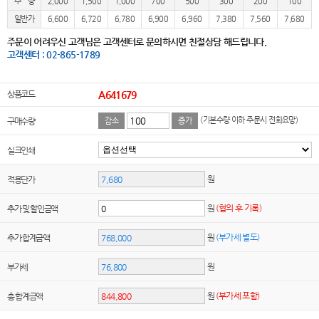
수 량
2,000
1,500
1,000
700
500
300
200
100
일반가
6,600
6,720
6,780
6,900
6,960
7,380
7,560
7,680
주문이 어려우신 고객님은 고객센터로 문의하시면 친절상담 해드립니다.
고객센터 : 02-865-1789
상품코드
A641679
(기본수량 이하 주문시 전화요망)
구매수량
감소
증가
실크인쇄
원
적용단가
원
(협의 후 기록)
추가 및 할인금액
원
(부가세 별도)
추가 합계금액
원
부가세
원
(부가세 포함)
총 합계금액