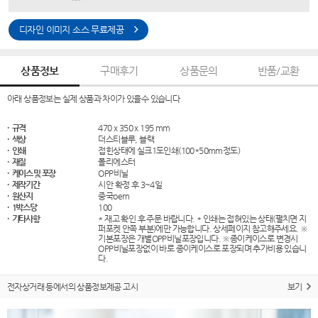
디자인 이미지 소스 무료제공
상품정보
구매후기
상품문의
반품/교환
아래 상품정보는 실제 상품과 차이가 있을수 있습니다
· 규격
470 x 350 x 195 mm
· 색상
더스티블루, 블랙
· 인쇄
접힌상태에 실크1도인쇄(100*50mm정도)
· 재질
폴리에스터
· 케이스 및 포장
OPP비닐
· 제작기간
시안 확정 후 3~4일
· 원산지
중국oem
· 1박스당
100
· 기타사항
* 재고 확인 후 주문 바랍니다. * 인쇄는 접혀있는 상태(펼치면 지
퍼포켓 안쪽 부분)에만 가능합니다. 상세페이지 참고해주세요. ※
기본포장은 개별OPP비닐포장입니다. ※종이케이스로 변경시
OPP비닐포장없이 바로 종이케이스로 포장되며 추가비용 있습니
다.
전자상거래 등에서의 상품정보제공 고시
보기