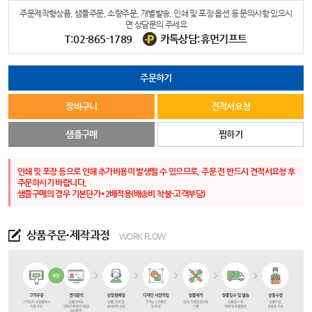
주문제작형상품, 샘플주문, 소량주문, 개별발송, 인쇄 및 포장 옵션 등 문의사항 있으시
면 상담문의 주세요
T:02-865-1789
카톡상담:휴먼기프트
주문하기
장바구니
견적서요청
샘플구매
찜하기
인쇄 및 포장 등으로 인해 추가비용이 발생될 수 있으므로, 주문 전 반드시 견적서요청 후
주문하시기 바랍니다.
샘플구매의 경우 기본단가*2배적용(배송비 착불-고객부담)
상품주문·제작과정
WORK FLOW