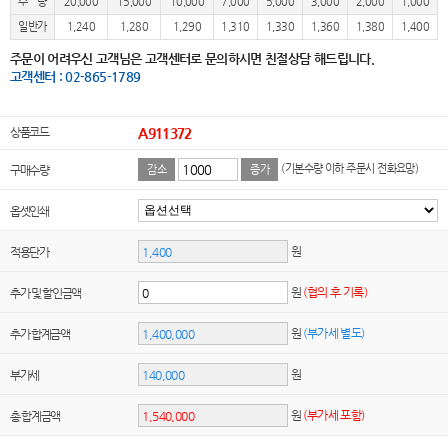
수 량
20,000
15,000
10,000
7,000
5,000
3,000
2,000
1,000
일반가
1,240
1,280
1,290
1,310
1,330
1,360
1,380
1,400
주문이 어려우신 고객님은 고객센터로 문의하시면 친절상담 해드립니다.
고객센터 : 02-865-1789
상품코드
A911372
(기본수량 이하 주문시 전화요망)
구매수량
감소
증가
옵셋인쇄
원
적용단가
원
(협의 후 기록)
추가 및 할인금액
원
(부가세 별도)
추가 합계금액
원
부가세
원
(부가세 포함)
총 합계금액