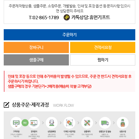
주문제작형상품, 샘플주문, 소량주문, 개별발송, 인쇄 및 포장 옵션 등 문의사항 있으시
면 상담문의 주세요
T:02-865-1789
카톡상담:휴먼기프트
주문하기
장바구니
견적서요청
샘플구매
찜하기
인쇄 및 포장 등으로 인해 추가비용이 발생될 수 있으므로, 주문 전 반드시 견적서요청 후
주문하시기 바랍니다.
샘플구매의 경우 기본단가*2배적용(배송비 착불-고객부담)
상품주문·제작과정
WORK FLOW