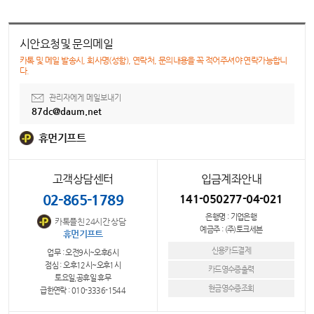
시안요청및 문의메일
카톡 및 메일 발송시, 회사명(성함), 연락처, 문의내용을 꼭 적어주셔야 연락가능합니
다.
관리자에게 메일보내기
87dc@daum.net
휴먼기프트
고객상담센터
입금계좌안내
02-865-1789
141-050277-04-021
은행명 : 기업은행
카톡플친 24시간 상담
예금주 : (주)토크세븐
휴먼기프트
신용카드결제
업무 : 오전9시~오후6시
점심 : 오후12시~오후1시
카드영수증출력
토요일,공휴일 휴무
현금영수증조회
급한연락 : 010-3336-1544