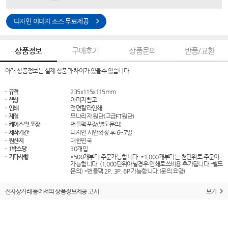
디자인 이미지 소스 무료제공
상품정보
구매후기
상품문의
반품/교환
아래 상품정보는 실제 상품과 차이가 있을수 있습니다
· 규격
235x115x115mm
· 색상
이미지참고
· 인쇄
전면칼라인쇄
· 재질
모나리자 원단(고급FT원단)
· 케이스 및 포장
번들팩포장(별도문의)
· 제작기간
디자인 시안확정 후 6~7일
· 원산지
대한민국
· 1박스당
30개입
· 기타사항
*500개부터 주문가능합니다. *1,000개부터는 천단위로 주문이
가능합니다. (1,000단위아닐경우 인쇄로쓰비용 추가됩니다.-별도
문의) *번들팩 2P, 3P, 6P 가능합니다.(문의 요망)
전자상거래 등에서의 상품정보제공 고시
보기