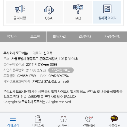
PC버전
로그인
회원가입
입점안내
가맹점신청
주식회사 토크세븐
대표자
신미옥
주소
서울특별시 영등포구 문래로26길 6, 102동 3101호
통신판매업신고
2017-서울영등포-0099
사업자등록번호
211-88-27233
사업자정보확인
고객센터
02-865-1789
FAX
02-6280-0754
개인정보보호책임자
손명철d (87dc@daum.net)
주식회사 토크세븐의 사전 서면 동의 없이 사이트의 일체의 정보, 콘텐츠 및 UI등을 상업적 목
적으로 전재, 전송, 스크래핑 등 무단 사용할 수 없습니다.
Copyright ⓒ 주식회사 토크세븐 All rights reserved.
카테고리
마이쇼핑
장바구니
전화상담
카톡상담