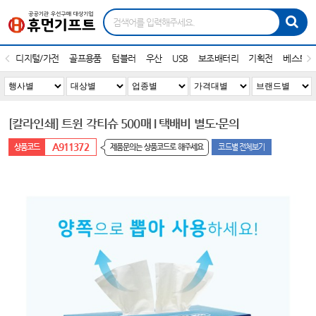
디지털/가전
골프용품
텀블러
우산
USB
보조배터리
기획전
베스트1
[칼라인쇄] 트윈 각티슈 500매 I 택배비 별도·문의
A911372
제품문의는 상품코드로 해주세요
코드별 전체보기