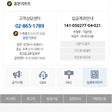
휴먼기프트
고객상담센터
입금계좌안내
02-865-1789
141-050277-04-021
은행명 : 기업은행
카톡플친 24시간 상담
예금주 : (주)토크세븐
휴먼기프트
신용카드결제
업무 : 오전9시~오후6시
점심 : 오후12시~오후1시
카드영수증출력
토요일,공휴일 휴무
현금영수증조회
급한연락 : 010-3336-1544
PC버전
로그인
회원가입
입점안내
가맹점신청