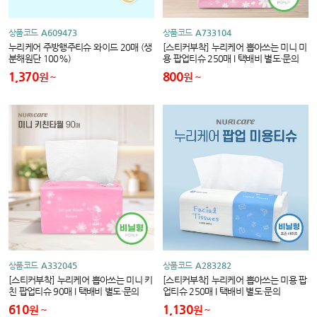
상품코드
A609473
상품코드
A733104
누리케어 주방행주티슈 와이드 20매 (생
[스티커부착] 누리케어 뽑아쓰는 미니 미
분해원단 100%)
용 팝업티슈 250매 I 택배비 별도·문의
1,370
800
원
원
상품코드
A332045
상품코드
A283282
[스티커부착] 누리케어 뽑아쓰는 미니 키
[스티커부착] 누리케어 뽑아쓰는 미용 팝
친 팝업티슈 90매 I 택배비 별도·문의
업티슈 250매 I 택배비 별도·문의
610
1,130
원
원