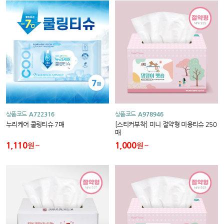
상품코드
A722316
상품코드
A978946
누리케어 쿨링티슈 7매
[스티커부착] 미니 절약형 미용티슈 250
매
1,110
1,000
원
원