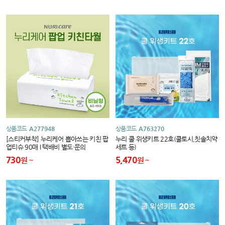
상품코드
A277948
상품코드
A763270
[스티커부착] 누리케어 뽑아쓰는 키친 팝
누리 쿨 위생키트 22호(쿨토시,칫솔치약
업티슈 90매 I 택배비 별도·문의
세트 등)
730
5,470
원
원