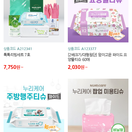
상품코드
A212341
상품코드
A123377
톡톡리빙세트 7호
[2배크기/대형원단] 맘이고운 와이드 요
양물티슈 60매
7,750
2,030
원
원