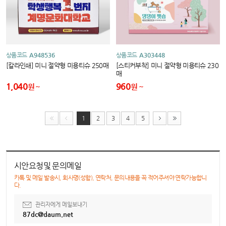
상품코드
A948536
상품코드
A303448
[칼라인쇄] 미니 절약형 미용티슈 250매
[스티커부착] 미니 절약형 미용티슈 230
매
1,040
960
원
원
1
2
3
4
5
시안요청및 문의메일
카톡 및 메일 발송시, 회사명(성함), 연락처, 문의내용을 꼭 적어주셔야 연락가능합니
다.
관리자에게 메일보내기
87dc@daum.net