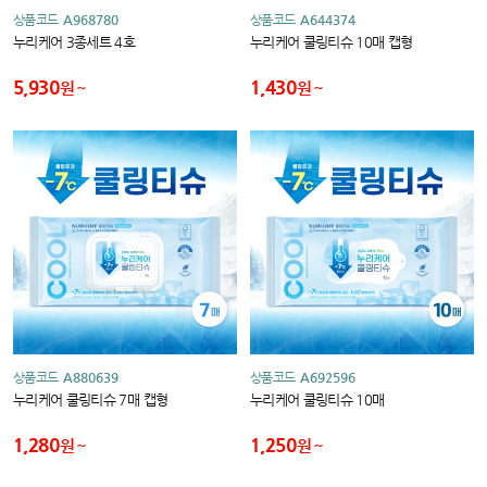
상품코드
A968780
상품코드
A644374
누리케어 3종세트 4호
누리케어 쿨링티슈 10매 캡형
5,930
1,430
원
원
상품코드
A880639
상품코드
A692596
누리케어 쿨링티슈 7매 캡형
누리케어 쿨링티슈 10매
1,280
1,250
원
원