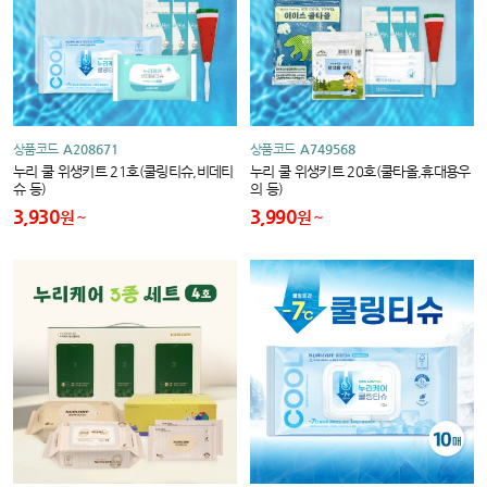
상품코드
A208671
상품코드
A749568
누리 쿨 위생키트 21호(쿨링티슈,비데티
누리 쿨 위생키트 20호(쿨타올,휴대용우
슈 등)
의 등)
3,930
3,990
원
원