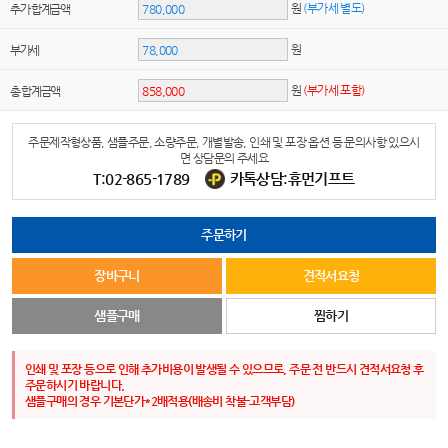
원
(부가세 별도)
추가 합계금액
원
부가세
원
(부가세 포함)
총 합계금액
주문제작형상품, 샘플주문, 소량주문, 개별발송, 인쇄 및 포장 옵션 등 문의사항 있으시
면 상담문의 주세요
T:02-865-1789
카톡상담:휴먼기프트
주문하기
장바구니
견적서요청
샘플구매
찜하기
인쇄 및 포장 등으로 인해 추가비용이 발생될 수 있으므로, 주문 전 반드시 견적서요청 후
주문하시기 바랍니다.
샘플구매의 경우 기본단가*2배적용(배송비 착불-고객부담)