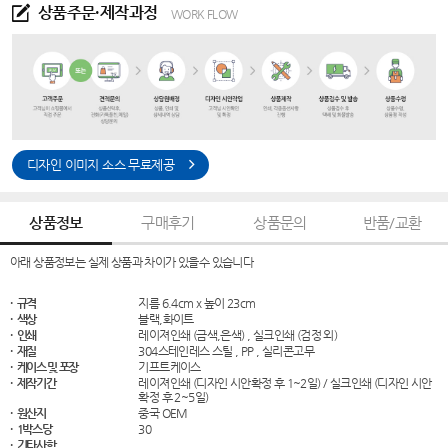
상품주문·제작과정
WORK FLOW
디자인 이미지 소스 무료제공
상품정보
구매후기
상품문의
반품/교환
아래 상품정보는 실제 상품과 차이가 있을수 있습니다
· 규격
지름 6.4cm x 높이 23cm
· 색상
블랙,화이트
· 인쇄
레이져인쇄 (금색,은색) , 실크인쇄 (검정 외)
· 재질
304스테인레스 스틸 , PP , 실리콘고무
· 케이스 및 포장
기프트케이스
· 제작기간
레이져인쇄 (디자인 시안확정 후 1~2일) / 실크인쇄 (디자인 시안
확정 후 2~5일)
· 원산지
중국 OEM
· 1박스당
30
· 기타사항