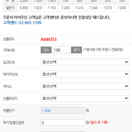
수 량
2,000
1,500
1,000
700
500
300
200
100
일반가
6,890
7,020
7,150
7,280
7,410
7,540
7,670
7,800
주문이 어려우신 고객님은 고객센터로 문의하시면 친절상담 해드립니다.
고객센터 : 02-865-1789
상품코드
A644353
(기본수량 이하 주문시 전화요망)
구매수량
감소
증가
실크인쇄
레이저인쇄
케이스
선물포장지
원
적용단가
원
(협의 후 기록)
추가 및 할인금액