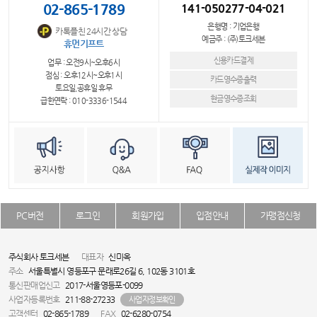
02-865-1789
141-050277-04-021
은행명 : 기업은행
카톡플친 24시간 상담
예금주 : (주)토크세븐
휴먼기프트
신용카드결제
업무 : 오전9시~오후6시
점심 : 오후12시~오후1시
카드영수증출력
토요일,공휴일 휴무
현금영수증조회
급한연락 : 010-3336-1544
PC버전
로그인
회원가입
입점안내
가맹점신청
주식회사 토크세븐
대표자
신미옥
주소
서울특별시 영등포구 문래로26길 6, 102동 3101호
통신판매업신고
2017-서울영등포-0099
사업자등록번호
211-88-27233
사업자정보확인
고객센터
02-865-1789
FAX
02-6280-0754