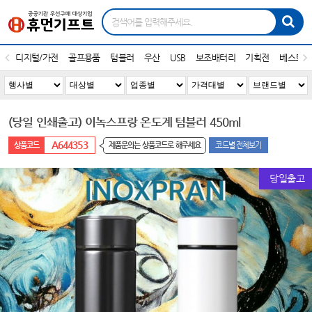
디지털/가전
골프용품
텀블러
우산
USB
보조배터리
기획전
베스트1
(당일 인쇄출고) 이녹스프랑 온도계 텀블러 450ml
A644353
제품문의는 상품코드로 해주세요
코드별 전체보기
당일출고