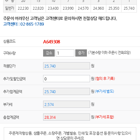
수 량
20
15
10
7
5
3
2
1
일반가
22,230
22,820
23,400
23,990
24,570
24,960
25,350
25,740
주문이 어려우신 고객님은 고객센터로 문의하시면 친절상담 해드립니다.
고객센터 : 02-865-1789
상품코드
A649308
(기본수량 이하 주문시 전화요망)
구매수량
감소
증가
원
적용단가
원
(협의 후 기록)
추가 및 할인금액
원
(부가세 별도)
추가 합계금액
원
부가세
원
(부가세 포함)
총 합계금액
주문제작형상품, 샘플주문, 소량주문, 개별발송, 인쇄 및 포장 옵션 등 문의사항 있으시
면 상담문의 주세요