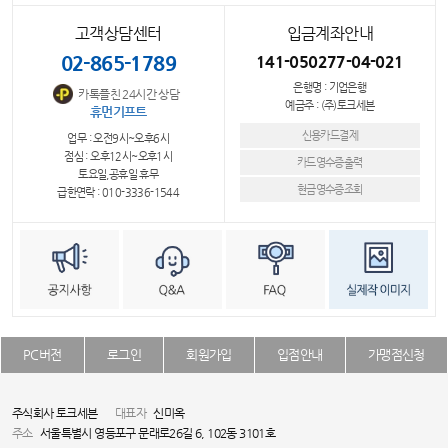
고객상담센터
입금계좌안내
02-865-1789
141-050277-04-021
은행명 : 기업은행
카톡플친 24시간 상담
예금주 : (주)토크세븐
휴먼기프트
신용카드결제
업무 : 오전9시~오후6시
점심 : 오후12시~오후1시
카드영수증출력
토요일,공휴일 휴무
현금영수증조회
급한연락 : 010-3336-1544
PC버전
로그인
회원가입
입점안내
가맹점신청
주식회사 토크세븐
대표자
신미옥
주소
서울특별시 영등포구 문래로26길 6, 102동 3101호