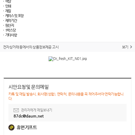
· 색상
· 인쇄
· 재질
· 케이스 및 포장
· 제작기간
· 원산지
· 1박스당
· 기타사항
전자상거래 등에서의 상품정보제공 고시
보기
시안요청및 문의메일
카톡 및 메일 발송시, 회사명(성함), 연락처, 문의내용을 꼭 적어주셔야 연락가능합니
다.
관리자에게 메일보내기
87dc@daum.net
휴먼기프트