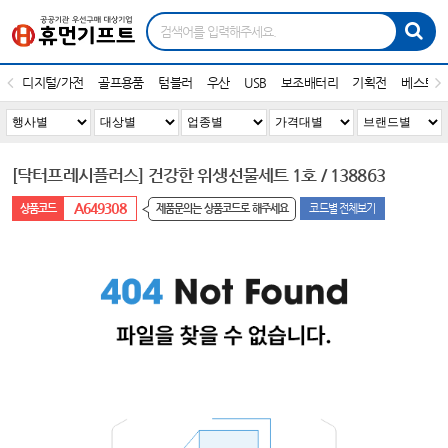
디지털/가전
골프용품
텀블러
우산
USB
보조배터리
기획전
베스트1
[닥터프레시플러스] 건강한 위생선물세트 1호 / 138863
A649308
제품문의는 상품코드로 해주세요
코드별 전체보기