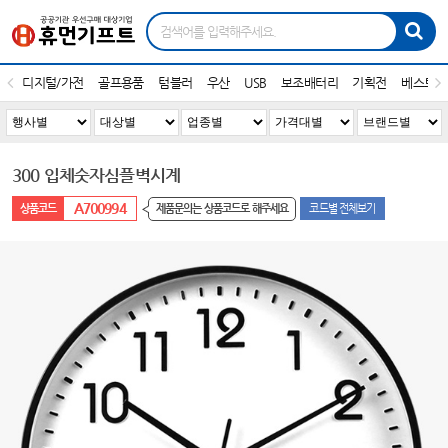
디지털/가전
골프용품
텀블러
우산
USB
보조배터리
기획전
베스트1
300 입체숫자심플벽시계
A700994
제품문의는 상품코드로 해주세요
코드별 전체보기