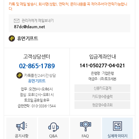
카톡 및 메일 발송시, 회사명(성함), 연락처, 문의내용을 꼭 적어주셔야 연락가능합니
다.
관리자에게 메일보내기
87dc@daum.net
휴먼기프트
고객상담센터
입금계좌안내
02-865-1789
141-050277-04-021
은행명 : 기업은행
카톡플친 24시간 상담
예금주 : (주)토크세븐
휴먼기프트
신용카드결제
업무 : 오전9시~오후6시
점심 : 오후12시~오후1시
카드영수증출력
토요일,공휴일 휴무
현금영수증조회
급한연락 : 010-3336-1544