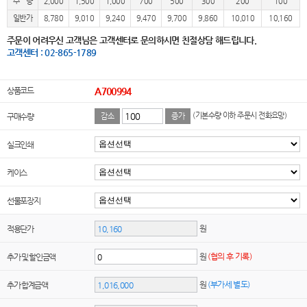
수 량
2,000
1,500
1,000
700
500
300
200
100
일반가
8,780
9,010
9,240
9,470
9,700
9,860
10,010
10,160
주문이 어려우신 고객님은 고객센터로 문의하시면 친절상담 해드립니다.
고객센터 : 02-865-1789
상품코드
A700994
(기본수량 이하 주문시 전화요망)
구매수량
감소
증가
실크인쇄
케이스
선물포장지
원
적용단가
원
(협의 후 기록)
추가 및 할인금액
원
(부가세 별도)
추가 합계금액