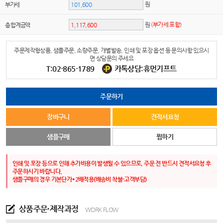
원
부가세
원
(부가세 포함)
총 합계금액
주문제작형상품, 샘플주문, 소량주문, 개별발송, 인쇄 및 포장 옵션 등 문의사항 있으시
면 상담문의 주세요
T:02-865-1789
카톡상담:휴먼기프트
주문하기
장바구니
견적서요청
샘플구매
찜하기
인쇄 및 포장 등으로 인해 추가비용이 발생될 수 있으므로, 주문 전 반드시 견적서요청 후
주문하시기 바랍니다.
샘플구매의 경우 기본단가*2배적용(배송비 착불-고객부담)
상품주문·제작과정
WORK FLOW