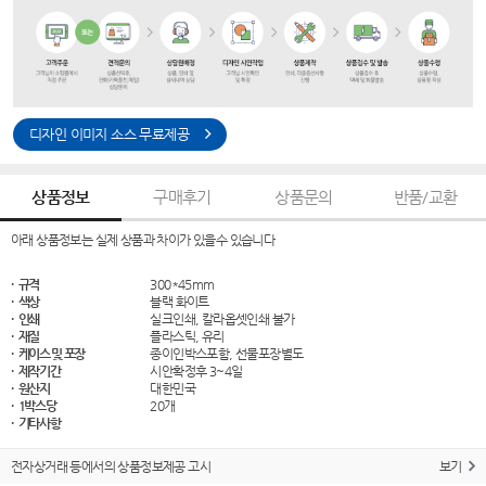
디자인 이미지 소스 무료제공
상품정보
구매후기
상품문의
반품/교환
아래 상품정보는 실제 상품과 차이가 있을수 있습니다
· 규격
300*45mm
· 색상
블랙 화이트
· 인쇄
실크인쇄, 칼라옵셋인쇄 불가
· 재질
플라스틱, 유리
· 케이스 및 포장
종이인박스포함, 선물포장별도
· 제작기간
시안확정후 3~4일
· 원산지
대한민국
· 1박스당
20개
· 기타사항
전자상거래 등에서의 상품정보제공 고시
보기