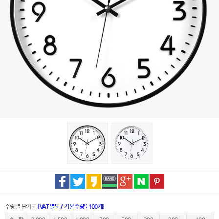
수량별 단가표
[VAT별도 / 기본수량 : 100개]