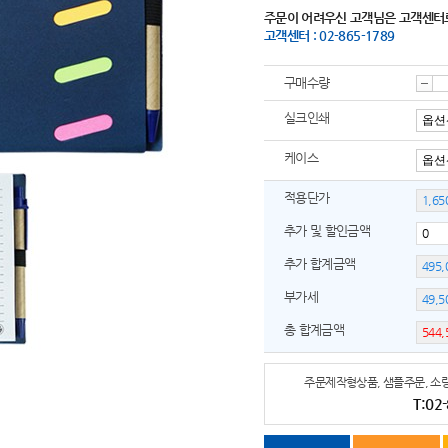
주문이 어려우신 고객님은 고객센터
고객센터 : 02-865-1789
구매수량
감
실크인쇄
케이스
소
적용단가
추가 및 할인금액
추가 합계금액
부가세
총 합계금액
주문제작형상품, 샘플주문, 소량
T:02