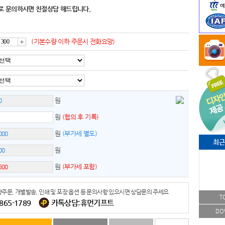
로 문의하시면 친절상담 해드립니다.
(기본수량 이하 주문시 전화요망)
증
가
원
원
(협의 후 기록)
원
(부가세 별도)
최근
원
원
(부가세 포함)
주문, 개별발송, 인쇄 및 포장 옵션 등 문의사항 있으시면 상담문의 주세요
T
-865-1789
카톡상담:휴먼기프트
DO