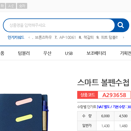
하
A-Z
숫자
텀블러
인기키워드
10
AP-100441
1
AP-100242
2
AP-100013
3
AP-100378
4
AP-100267
용품
텀블러
우산
USB
보조배터리
기획
스마트 볼펜수첩
A293658
수량별 단가표
[VAT별도 / 기본수량 : 3
수 량
6,000
4,500
일반가
1,430
1,460