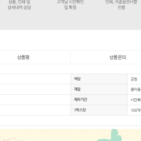
상품평
상품문의
색상
군청
재질
종이등
제작기간
시안확정
1박스당
100개