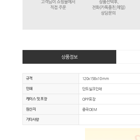
상품정보
규격
120x158x10 mm
인쇄
단도실크인쇄
케이스 및 포장
OPP포장
원산지
중국OEM
기타사항