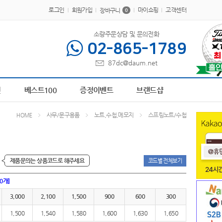
로그인
회원가입
마이쇼핑
고객센터
장바구니
0
소량주문상담 및 문의전화
02-865-1789
87dc@daum.net
5
AP-100179
6
브론즈하우스
7
AP-100617
8
책갈피
9
피트 텀블러
10
AP-100
전
베스트100
증정이벤트
브랜드샵
사무/문구용품
노트,수첩,메모지
스프링노트/수첩
HOME
제품문의는 상품코드로 해주세요
코드별 전체보기
00개]
3,000
2,100
1,500
900
600
300
1,500
1,540
1,580
1,600
1,630
1,650