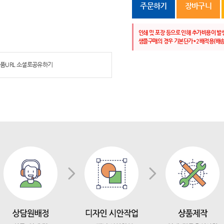
주문하기
장바구니
인쇄 및 포장 등으로 인해 추가비용이 발
샘플구매의 경우 기본단가*2배적용(배송
품URL 소셜로공유하기