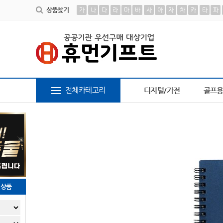
상품찾기
가
나
다
라
마
바
사
아
자
차
카
타
파
6
브론즈하우스
7
AP-100617
8
책갈피
9
피트 
전체카테고리
디지털/가전
골프
천상품