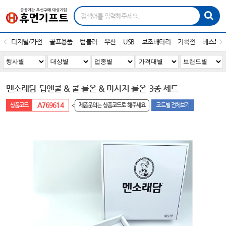
디지털/가전
골프용품
텀블러
우산
USB
보조배터리
기획전
베스트1
멘소래담 딥앤쿨 & 쿨 롤온 & 마사지 롤온 3종 세트
A769614
제품문의는 상품코드로 해주세요
코드별 전체보기