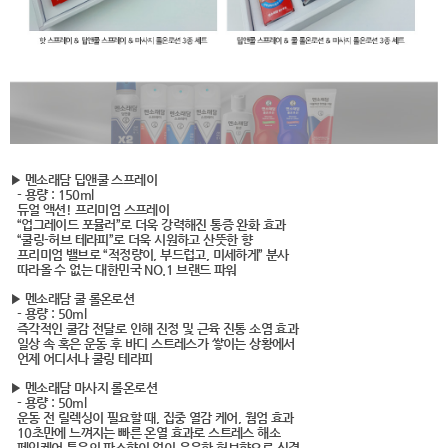
▶ 멘소래담 딥앤쿨 스프레이
- 용량 : 150ml
듀얼 액션! 프리미엄 스프레이
“업그레이드 포뮬러”로 더욱 강력해진 통증 완화 효과
“쿨링-허브 테라피”로 더욱 시원하고 산뜻한 향
프리미엄 밸브로 “적정량이, 부드럽고, 미세하게” 분사
따라올 수 없는 대한민국 NO.1 브랜드 파워
▶ 멘소래담 쿨 롤온로션
- 용량 : 50ml
즉각적인 쿨감 전달로 인해 진정 및 근육 진통 소염 효과
일상 속 혹은 운동 후 바디 스트레스가 쌓이는 상황에서
언제 어디서나 쿨링 테라피
▶ 멘소래담 마사지 롤온로션
- 용량 : 50ml
운동 전 릴렉싱이 필요할 때, 집중 열감 케어, 웜엄 효과
10초만에 느껴지는 빠른 온열 효과로 스트레스 해소
페인케어 특유의 파스향이 없이 은은한 허브향으로 신경