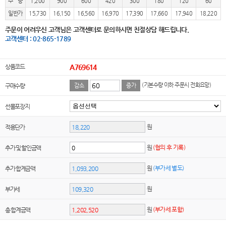
수 량
1,200
900
600
420
300
180
120
60
일반가
15,730
16,150
16,560
16,970
17,390
17,660
17,940
18,220
주문이 어려우신 고객님은 고객센터로 문의하시면 친절상담 해드립니다.
고객센터 : 02-865-1789
상품코드
A769614
(기본수량 이하 주문시 전화요망)
구매수량
감소
증가
선물포장지
원
적용단가
원
(협의 후 기록)
추가 및 할인금액
원
(부가세 별도)
추가 합계금액
원
부가세
원
(부가세 포함)
총 합계금액