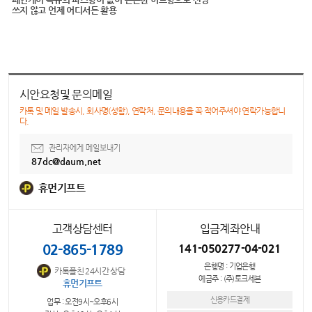
쓰지 않고 언제 어디서든 활용
시안요청및 문의메일
카톡 및 메일 발송시, 회사명(성함), 연락처, 문의내용을 꼭 적어주셔야 연락가능합니
다.
관리자에게 메일보내기
87dc@daum.net
휴먼기프트
고객상담센터
입금계좌안내
02-865-1789
141-050277-04-021
은행명 : 기업은행
카톡플친 24시간 상담
예금주 : (주)토크세븐
휴먼기프트
신용카드결제
업무 : 오전9시~오후6시