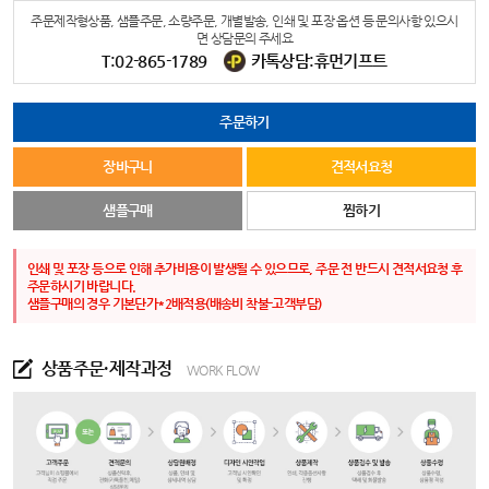
주문제작형상품, 샘플주문, 소량주문, 개별발송, 인쇄 및 포장 옵션 등 문의사항 있으시
면 상담문의 주세요
T:02-865-1789
카톡상담:휴먼기프트
주문하기
장바구니
견적서요청
샘플구매
찜하기
인쇄 및 포장 등으로 인해 추가비용이 발생될 수 있으므로, 주문 전 반드시 견적서요청 후
주문하시기 바랍니다.
샘플구매의 경우 기본단가*2배적용(배송비 착불-고객부담)
상품주문·제작과정
WORK FLOW