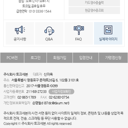
점심 : 오후12시~오후1시
카드영수증출력
토요일,공휴일 휴무
현금영수증조회
급한연락 : 010-3336-1544
PC버전
로그인
회원가입
입점안내
가맹점신청
주식회사 토크세븐
대표자
신미옥
주소
서울특별시 영등포구 문래로26길 6, 102동 3101호
통신판매업신고
2017-서울영등포-0099
사업자등록번호
211-88-27233
사업자정보확인
고객센터
02-865-1789
FAX
02-6280-0754
개인정보보호책임자
손명철d (87dc@daum.net)
주식회사 토크세븐의 사전 서면 동의 없이 사이트의 일체의 정보, 콘텐츠 및 UI등을 상업적 목
적으로 전재, 전송, 스크래핑 등 무단 사용할 수 없습니다.
Copyright ⓒ 주식회사 토크세븐 All rights reserved.