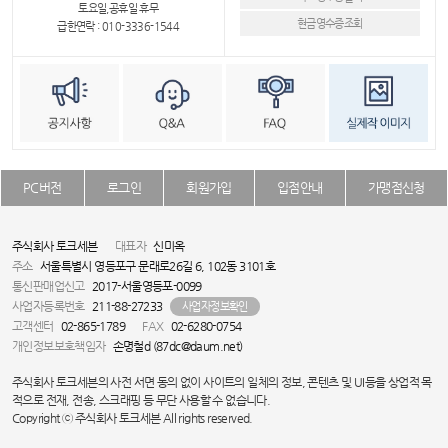
토요일,공휴일 휴무
현금영수증조회
급한연락 : 010-3336-1544
PC버전
로그인
회원가입
입점안내
가맹점신청
주식회사 토크세븐
대표자
신미옥
주소
서울특별시 영등포구 문래로26길 6, 102동 3101호
통신판매업신고
2017-서울영등포-0099
사업자등록번호
211-88-27233
사업자정보확인
고객센터
02-865-1789
FAX
02-6280-0754
개인정보보호책임자
손명철d (87dc@daum.net)
주식회사 토크세븐의 사전 서면 동의 없이 사이트의 일체의 정보, 콘텐츠 및 UI등을 상업적 목
적으로 전재, 전송, 스크래핑 등 무단 사용할 수 없습니다.
Copyright ⓒ 주식회사 토크세븐 All rights reserved.