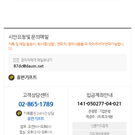
시안요청및 문의메일
카톡 및 메일 발송시, 회사명(성함), 연락처, 문의내용을 꼭 적어주셔야 연락가능합니
다.
관리자에게 메일보내기
87dc@daum.net
휴먼기프트
고객상담센터
입금계좌안내
02-865-1789
141-050277-04-021
은행명 : 기업은행
카톡플친 24시간 상담
예금주 : (주)토크세븐
휴먼기프트
신용카드결제
업무 : 오전9시~오후6시
점심 : 오후12시~오후1시
카드영수증출력