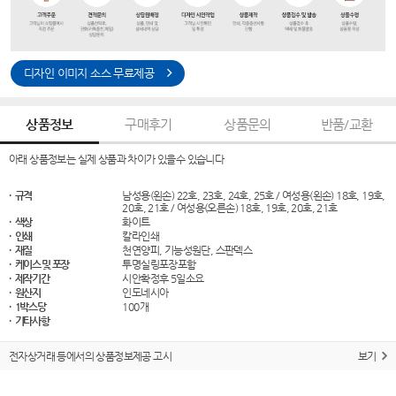
디자인 이미지 소스 무료제공
상품정보
구매후기
상품문의
반품/교환
아래 상품정보는 실제 상품과 차이가 있을수 있습니다
· 규격
남성용(왼손) 22호, 23호, 24호, 25호 / 여성용(왼손) 18호, 19호,
20호, 21호 / 여성용(오른손) 18호, 19호, 20호, 21호
· 색상
화이트
· 인쇄
칼라인쇄
· 재질
천연양피, 기능성원단, 스판덱스
· 케이스 및 포장
투명실링포장포함
· 제작기간
시안확정후 5일소요
· 원산지
인도네시아
· 1박스당
100개
· 기타사항
전자상거래 등에서의 상품정보제공 고시
보기