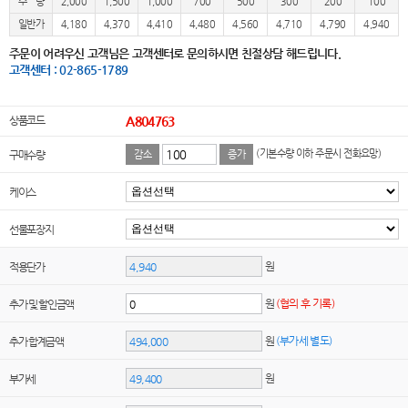
수 량
2,000
1,500
1,000
700
500
300
200
100
일반가
4,180
4,370
4,410
4,480
4,560
4,710
4,790
4,940
주문이 어려우신 고객님은 고객센터로 문의하시면 친절상담 해드립니다.
고객센터 : 02-865-1789
상품코드
A804763
(기본수량 이하 주문시 전화요망)
구매수량
감소
증가
케이스
선물포장지
원
적용단가
원
(협의 후 기록)
추가 및 할인금액
원
(부가세 별도)
추가 합계금액
원
부가세