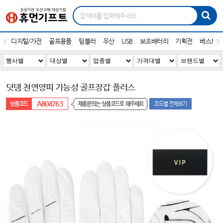
디지털/가전
골프용품
텀블러
우산
USB
보조배터리
기획전
베스트1
덧뎀 천연양피 기능성 골프장갑 플러스
A804763
제품문의는 상품코드로 해주세요
코드별 전체보기