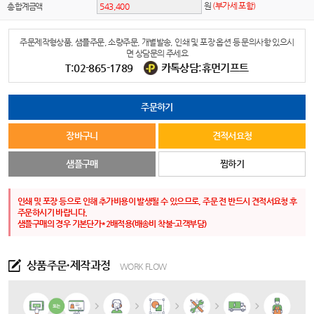
원
(부가세 포함)
총 합계금액
주문제작형상품, 샘플주문, 소량주문, 개별발송, 인쇄 및 포장 옵션 등 문의사항 있으시
면 상담문의 주세요
T:02-865-1789
카톡상담:휴먼기프트
주문하기
장바구니
견적서요청
샘플구매
찜하기
인쇄 및 포장 등으로 인해 추가비용이 발생될 수 있으므로, 주문 전 반드시 견적서요청 후
주문하시기 바랍니다.
샘플구매의 경우 기본단가*2배적용(배송비 착불-고객부담)
상품주문·제작과정
WORK FLOW