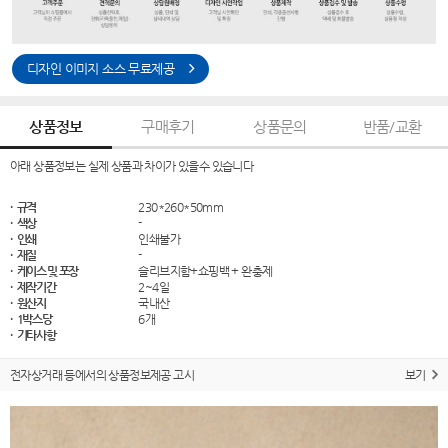
디자인 이미지 소스 무료제공
상품정보
구매후기
상품문의
반품/교환
아래 상품정보는 실제 상품과 차이가 있을수 있습니다
· 규격
230*260*50mm
· 색상
-
· 인쇄
인쇄불가
· 재질
-
· 케이스 및 포장
슬리브지함+쇼핑백 + 완충제
· 제작기간
2~4일
· 원산지
국내산
· 1박스당
6개
· 기타사항
전자상거래 등에서의 상품정보제공 고시
보기