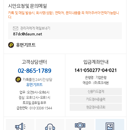
시안요청및 문의메일
카톡 및 메일 발송시, 회사명(성함), 연락처, 문의내용을 꼭 적어주셔야 연락가능합니
다.
관리자에게 메일보내기
87dc@daum.net
휴먼기프트
고객상담센터
입금계좌안내
02-865-1789
141-050277-04-021
은행명 : 기업은행
카톡플친 24시간 상담
예금주 : (주)토크세븐
휴먼기프트
신용카드결제
업무 : 오전9시~오후6시
점심 : 오후12시~오후1시
카드영수증출력
토요일,공휴일 휴무
현금영수증조회
급한연락 : 010-3336-1544