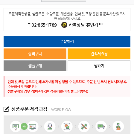
주문제작형상품, 샘플주문, 소량주문, 개별발송, 인쇄 및 포장 옵션 등 문의사항 있으시
면 상담문의 주세요
T:02-865-1789
카톡상담:휴먼기프트
주문하기
장바구니
견적서요청
샘플구매
찜하기
인쇄 및 포장 등으로 인해 추가비용이 발생될 수 있으므로, 주문 전 반드시 견적서요청 후
주문하시기 바랍니다.
샘플구매의 경우 기본단가*2배적용(배송비 착불-고객부담)
상품주문·제작과정
WORK FLOW