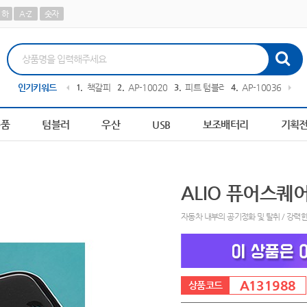
하
A-Z
숫자
담요
인기키워드
10
AP-100242
1
책갈피
2
AP-100209
3
피트 텀블러
4
AP-100364
5
A
용품
텀블러
우산
USB
보조배터리
기획
ALIO 퓨어스퀘
자동차 내부의 공기정화 및 탈취 / 강력한
A131988