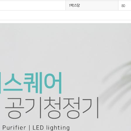
1박스당
80