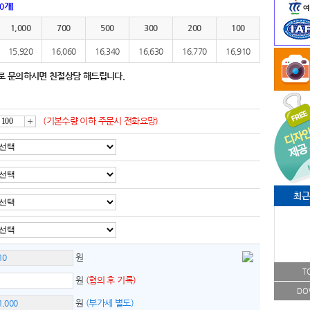
00개]
1,000
700
500
300
200
100
15,920
16,060
16,340
16,630
16,770
16,910
로 문의하시면 친절상담 해드립니다.
(기본수량 이하 주문시 전화요망)
증
가
최근
원
T
원
(협의 후 기록)
DO
원
(부가세 별도)