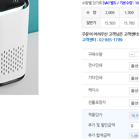
수량별 단가표
[VAT별도 / 기본수량 : 1
수 량
2,000
1,500
일반가
15,500
15,780
주문이 어려우신 고객님은 고객센터
고객센터 : 02-865-1789
구매수량
감
전사인쇄
기타인쇄
소
케이스
선물포장지
적용단가
추가 및 할인금액
추가 합계금액