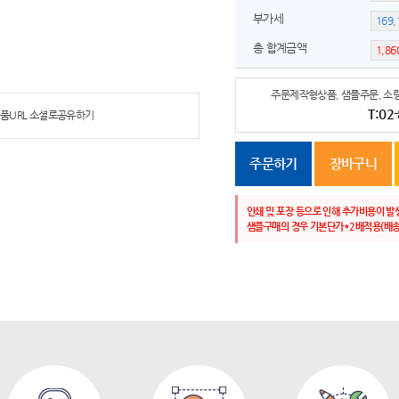
부가세
총 합계금액
주문제작형상품, 샘플주문, 소량
T:02
품URL 소셜로공유하기
주문하기
장바구니
인쇄 및 포장 등으로 인해 추가비용이 발
샘플구매의 경우 기본단가*2배적용(배송