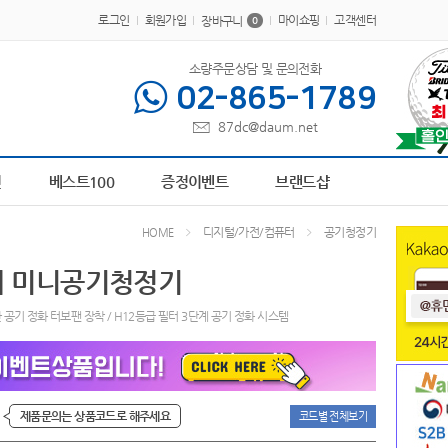
로그인
회원가입
마이쇼핑
고객센터
장바구니
0
소량주문상담 및 문의전화
02-865-1789
87dc@daum.net
P-100616
6
장바구니
7
파스텔 칫솔
8
AP-100413
9
담요
10
AP-100242
1
전
베스트100
증정이벤트
브랜드샵
디지털/가전/컴퓨터
공기청정기
HOME
어 미니공기청정기
 공기 정화 터보팬 장착 / H12등급 필터 3단계 공기 정화 시스템
제품문의는 상품코드로 해주세요
코드별 전체보기