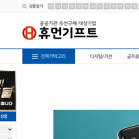
상품찾기
가
나
다
라
마
바
사
아
자
차
카
타
파
6
장바구니
7
파스텔 칫솔
8
AP-100413
9
전체카테고리
디지털/가전
골프
천상품