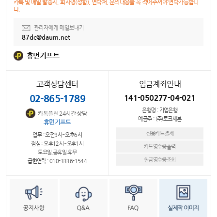
카톡 및 메일 발송시, 회사명(성함), 연락처, 문의내용을 꼭 적어주셔야 연락가능합니
다.
관리자에게 메일보내기
87dc@daum.net
휴먼기프트
고객상담센터
입금계좌안내
02-865-1789
141-050277-04-021
은행명 : 기업은행
카톡플친 24시간 상담
예금주 : (주)토크세븐
휴먼기프트
신용카드결제
업무 : 오전9시~오후6시
점심 : 오후12시~오후1시
카드영수증출력
토요일,공휴일 휴무
현금영수증조회
급한연락 : 010-3336-1544