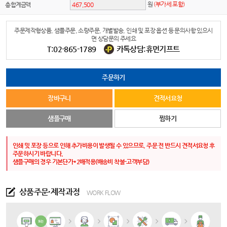
원
(부가세 포함)
총 합계금액
주문제작형상품, 샘플주문, 소량주문, 개별발송, 인쇄 및 포장 옵션 등 문의사항 있으시
면 상담문의 주세요
T:02-865-1789
카톡상담:휴먼기프트
주문하기
장바구니
견적서요청
샘플구매
찜하기
인쇄 및 포장 등으로 인해 추가비용이 발생될 수 있으므로, 주문 전 반드시 견적서요청 후
주문하시기 바랍니다.
샘플구매의 경우 기본단가*2배적용(배송비 착불-고객부담)
상품주문·제작과정
WORK FLOW