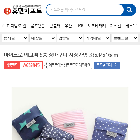
디지털/가전
골프용품
텀블러
우산
USB
보조배터리
기획전
베스트1
마이크로 에코백 6종 장바구니 시장가방 33x34x16cm
A632845
제품문의는 상품코드로 해주세요
코드별 전체보기