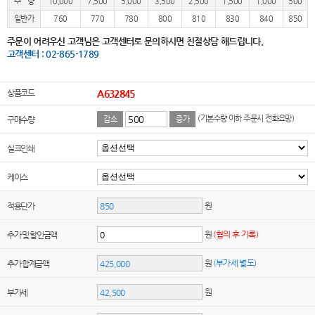
수 량
10,000
7,500
5,000
3,500
2,500
1,500
1,000
500
일반가
760
770
780
800
810
830
840
850
주문이 어려우신 고객님은 고객센터로 문의하시면 친절상담 해드립니다.
고객센터 : 02-865-1789
상품코드
A632845
(기본수량 이하 주문시 전화요망)
구매수량
감소
증가
실크인쇄
케이스
원
적용단가
원
(협의 후 기록)
추가 및 할인금액
원
(부가세 별도)
추가 합계금액
원
부가세