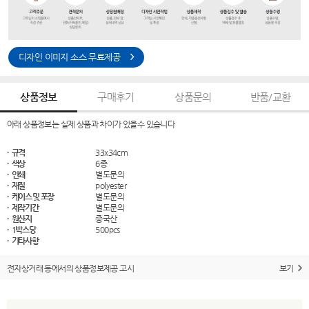
디자인 이미지 소스 무료제공
상품정보
구매후기
상품문의
반품/교환
아래 상품정보는 실제 상품과 차이가 있을수 있습니다
· 규격
33x34cm
· 색상
6종
· 인쇄
별도문의
· 재질
polyester
· 케이스 및 포장
별도문의
· 제작기간
별도문의
· 원산지
중국산
· 1박스당
500pcs
· 기타사항
전자상거래 등에서의 상품정보제공 고시
보기