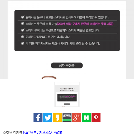
수량별 단가표
[VAT별도 / 기본수량 : 50개]