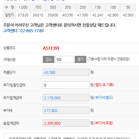
수 량
1,000
750
500
350
250
150
100
50
일반가
37,620
38,610
39,600
40,590
41,580
42,240
42,900
43,560
주문이 어려우신 고객님은 고객센터로 문의하시면 친절상담 해드립니다.
고객센터 : 02-865-1789
상품코드
A511391
(기본수량 이하 주문시 전화요망)
구매수량
감소
증가
원
적용단가
원
(협의 후 기록)
추가 및 할인금액
원
(부가세 별도)
추가 합계금액
원
부가세
원
(부가세 포함)
총 합계금액