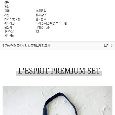
· 규격
· 색상
· 인쇄
별도문의
· 재질
상세참조
· 케이스 및 포장
별도문의
· 제작기간
디자인 시안확정 후 4~5일
· 원산지
대한민국,중국
· 1박스당
15
· 기타사항
전자상거래 등에서의 상품정보제공 고시
보기