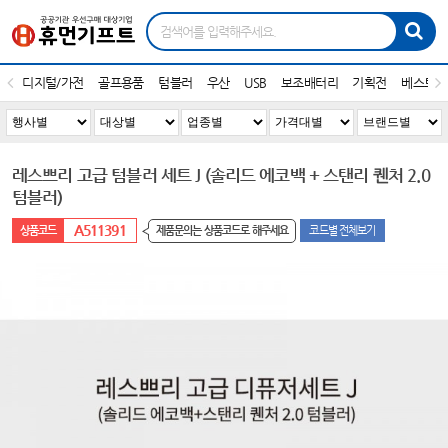
디지털/가전
골프용품
텀블러
우산
USB
보조배터리
기획전
베스트1
레스쁘리 고급 텀블러 세트 J (솔리드 에코백 + 스탠리 퀜처 2.0
텀블러)
A511391
제품문의는 상품코드로 해주세요
코드별 전체보기