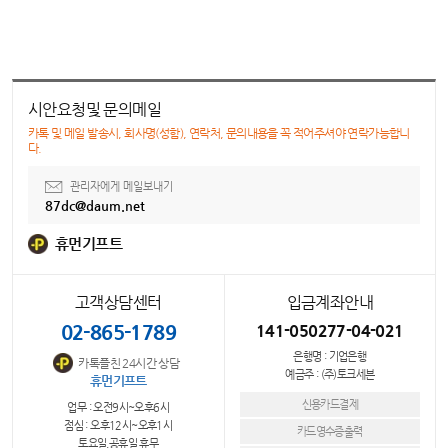
시안요청및 문의메일
카톡 및 메일 발송시, 회사명(성함), 연락처, 문의내용을 꼭 적어주셔야 연락가능합니
다.
관리자에게 메일보내기
87dc@daum.net
휴먼기프트
고객상담센터
입금계좌안내
02-865-1789
141-050277-04-021
은행명 : 기업은행
카톡플친 24시간 상담
예금주 : (주)토크세븐
휴먼기프트
신용카드결제
업무 : 오전9시~오후6시
점심 : 오후12시~오후1시
카드영수증출력
토요일,공휴일 휴무