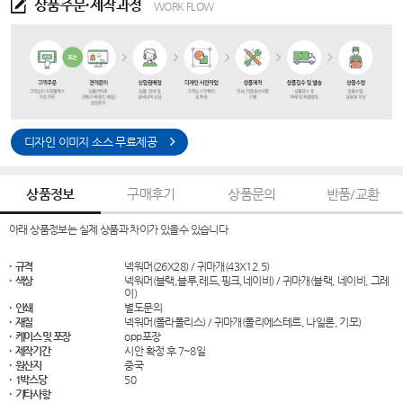
상품주문·제작과정
WORK FLOW
디자인 이미지 소스 무료제공
상품정보
구매후기
상품문의
반품/교환
아래 상품정보는 실제 상품과 차이가 있을수 있습니다
· 규격
넥워머(26X28) / 귀마개(43X12.5)
· 색상
넥워머(블랙,블루,레드,핑크,네이비) / 귀마개(블랙, 네이비, 그레
이)
· 인쇄
별도문의
· 재질
넥워머(폴라폴리스) / 귀마개(폴리에스테르, 나일론, 기모)
· 케이스 및 포장
opp포장
· 제작기간
시안 확정 후 7~8일
· 원산지
중국
· 1박스당
50
· 기타사항