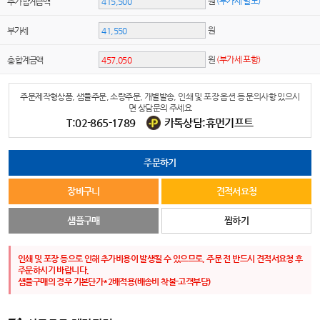
원
(부가세 별도)
추가 합계금액
원
부가세
원
(부가세 포함)
총 합계금액
주문제작형상품, 샘플주문, 소량주문, 개별발송, 인쇄 및 포장 옵션 등 문의사항 있으시
면 상담문의 주세요
T:02-865-1789
카톡상담:휴먼기프트
주문하기
장바구니
견적서요청
샘플구매
찜하기
인쇄 및 포장 등으로 인해 추가비용이 발생될 수 있으므로, 주문 전 반드시 견적서요청 후
주문하시기 바랍니다.
샘플구매의 경우 기본단가*2배적용(배송비 착불-고객부담)