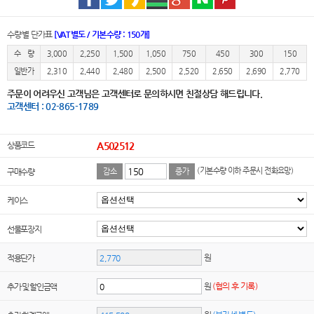
수량별 단가표
[VAT별도 / 기본수량 : 150개]
수 량
3,000
2,250
1,500
1,050
750
450
300
150
일반가
2,310
2,440
2,480
2,500
2,520
2,650
2,690
2,770
주문이 어려우신 고객님은 고객센터로 문의하시면 친절상담 해드립니다.
고객센터 : 02-865-1789
상품코드
A502512
(기본수량 이하 주문시 전화요망)
구매수량
감소
증가
케이스
선물포장지
원
적용단가
원
(협의 후 기록)
추가 및 할인금액