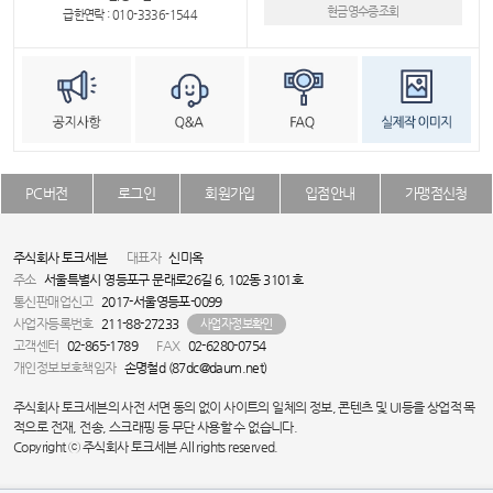
현금영수증조회
급한연락 : 010-3336-1544
PC버전
로그인
회원가입
입점안내
가맹점신청
주식회사 토크세븐
대표자
신미옥
주소
서울특별시 영등포구 문래로26길 6, 102동 3101호
통신판매업신고
2017-서울영등포-0099
사업자등록번호
211-88-27233
사업자정보확인
고객센터
02-865-1789
FAX
02-6280-0754
개인정보보호책임자
손명철d (87dc@daum.net)
주식회사 토크세븐의 사전 서면 동의 없이 사이트의 일체의 정보, 콘텐츠 및 UI등을 상업적 목
적으로 전재, 전송, 스크래핑 등 무단 사용할 수 없습니다.
Copyright ⓒ 주식회사 토크세븐 All rights reserved.