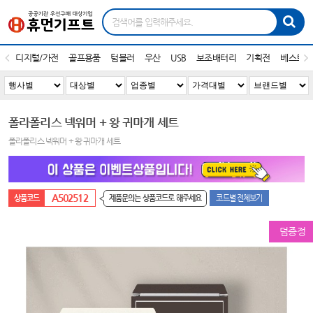
디지털/가전
골프용품
텀블러
우산
USB
보조배터리
기획전
베스트1
폴라폴리스 넥워머 + 왕 귀마개 세트
폴라폴리스 넥워머 + 왕 귀마개 세트
A502512
제품문의는 상품코드로 해주세요
코드별 전체보기
덤증정