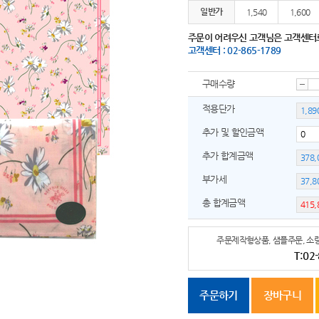
일반가
1,540
1,600
주문이 어려우신 고객님은 고객센터
고객센터 : 02-865-1789
구매수량
감
적용단가
추가 및 할인금액
소
추가 합계금액
부가세
총 합계금액
주문제작형상품, 샘플주문, 소량
T:02
주문하기
장바구니