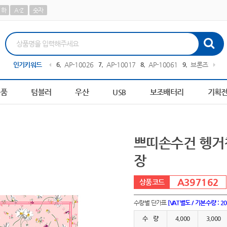
하
A-Z
숫자
0441
인기키워드
5
AP-100273
6
AP-100267
7
AP-100179
8
AP-100617
9
브론즈하우스
용품
텀블러
우산
USB
보조배터리
기획
쁘띠손수건 헹거
장
A397162
수량별 단가표
[VAT별도 / 기본수량 : 2
수 량
4,000
3,000