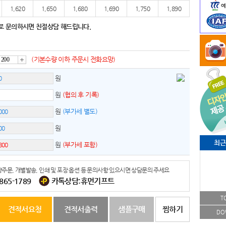
1,620
1,650
1,680
1,690
1,750
1,890
로 문의하시면 친절상담 해드립니다.
(기본수량 이하 주문시 전화요망)
증
원
원
(협의 후 기록)
가
원
(부가세 별도)
원
최근
원
(부가세 포함)
주문, 개별발송, 인쇄 및 포장 옵션 등 문의사항 있으시면 상담문의 주세요
-865-1789
카톡상담:휴먼기프트
T
견적서요청
견적서출력
샘플구매
찜하기
DO