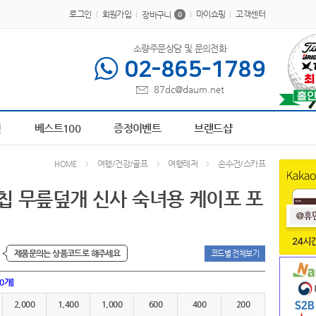
로그인
회원가입
마이쇼핑
고객센터
장바구니
0
소량주문상담 및 문의전화
02-865-1789
87dc@daum.net
10
책갈피
1
AP-100013
2
AP-100242
3
AP-100378
4
AP-100441
5
AP-100
전
베스트100
증정이벤트
브랜드샵
여행/건강/골프
여행레저
손수건/스카프
HOME
칩 무릎덮개 신사 숙녀용 케이포 포
제품문의는 상품코드로 해주세요
코드별 전체보기
00개]
2,000
1,400
1,000
600
400
200