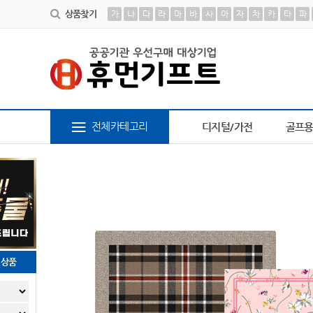
상품찾기
가
나
다
라
마
바
사
아
자
차
카
타
파
9
브론즈하우스
10
책갈피
1
AP-100013
2
AP-100242
3
AP-100378
4
AP-10
전체카테고리
디지털/가전
골프
천상품