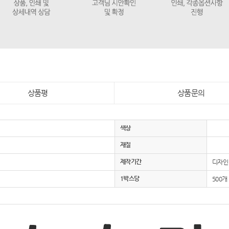
상품평
상품문의
색상
재질
제작기간
디자인 
1박스당
500개