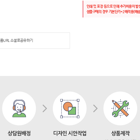
인쇄 및 포장 등으로 인해 추가비용이 발
샘플구매의 경우 기본단가*2배적용(배송
품URL 소셜로공유하기