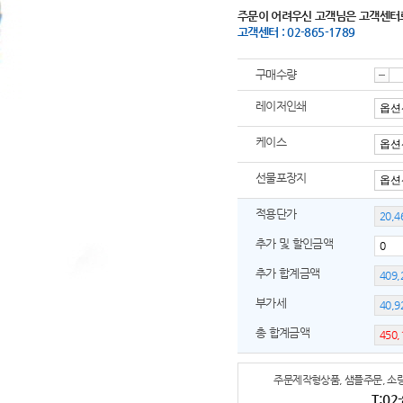
주문이 어려우신 고객님은 고객센터
고객센터 : 02-865-1789
구매수량
감
레이저인쇄
케이스
소
선물포장지
적용단가
추가 및 할인금액
추가 합계금액
부가세
총 합계금액
주문제작형상품, 샘플주문, 소량
T:02