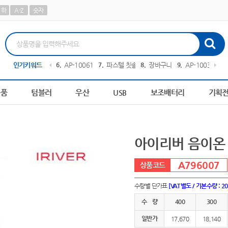
하
A-Z
숫자
담요
인기키워드
5
AP-100413
6
AP-100616
7
파스텔 칫솔
8
장바구니
9
AP-100364
10
용품
텀블러
우산
USB
보조배터리
기획
아이리버 음이온 
A796007
수량별 단가표
[VAT별도 / 기본수량 : 2
수 량
400
300
일반가
17,670
18,140