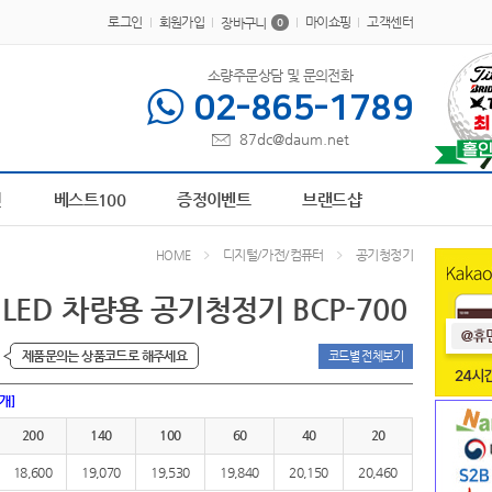
로그인
회원가입
마이쇼핑
고객센터
장바구니
0
소량주문상담 및 문의전화
02-865-1789
87dc@daum.net
AP-100611
1
책갈피
2
AP-100209
3
피트 텀블러
4
담요
5
AP-100413
6
A
전
베스트100
증정이벤트
브랜드샵
디지털/가전/컴퓨터
공기청정기
HOME
LED 차량용 공기청정기 BCP-700
제품문의는 상품코드로 해주세요
코드별 전체보기
0개]
200
140
100
60
40
20
18,600
19,070
19,530
19,840
20,150
20,460