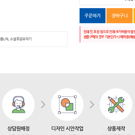
주문하기
장바구니
인쇄 및 포장 등으로 인해 추가비용이 발
샘플구매의 경우 기본단가*2배적용(배송
품URL 소셜로공유하기