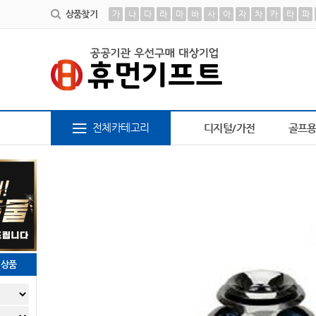
상품찾기
가
나
다
라
마
바
사
아
자
차
카
타
파
바구니
9
AP-100364
10
AP-100611
1
책갈피
2
AP-100209
3
피트 텀블러
4
전체카테고리
디지털/가전
골프
천상품