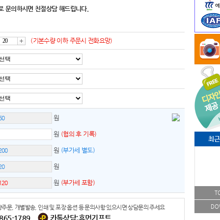
로 문의하시면 친절상담 해드립니다.
(기본수량 이하 주문시 전화요망)
증
가
원
원
(협의 후 기록)
최근
원
(부가세 별도)
원
원
(부가세 포함)
T
DO
주문, 개별발송, 인쇄 및 포장 옵션 등 문의사항 있으시면 상담문의 주세요
-865-1789
카톡상담:휴먼기프트