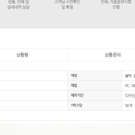
상품평
상품문의
색상
블랙, 
재질
PC, 
제작기간
디자인시
1박스당
50개