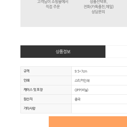
상품정보
규격
9.5*7cm
인쇄
스티커인쇄
케이스 및 포장
OPP(비닐)
원산지
중국
기타사항