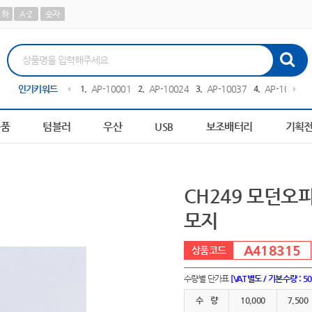
하
A-Z
숫자
-100273
인기키워드
10
책갈피
1
AP-100013
2
AP-100242
3
AP-100378
4
AP-100267
용품
텀블러
우산
USB
보조배터리
기획
CH249 모던오
모지
A418315
수량별 단가표
[VAT별도 / 기본수량 : 5
수 량
10,000
7,500