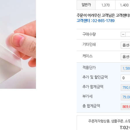
일반가
1,370
1,400
주문이 어려우신 고객님은 고객센터
고객센터 : 02-865-1789
구매수량
감
기타인쇄
케이스
소
적용단가
추가 및 할인금액
추가 합계금액
부가세
총 합계금액
주문제작형상품, 샘플주문, 소량
T:02