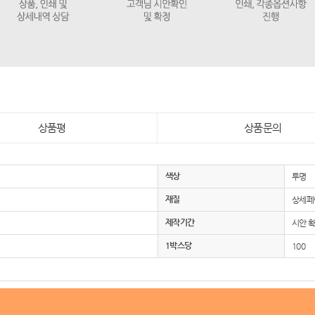
상품평
상품문의
색상
투명
재질
상세페
제작기간
시안 확
1박스당
100