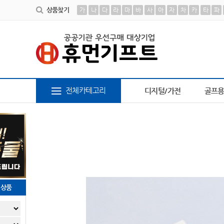
상품찾기
가
나
다
라
마
바
사
아
자
차
카
타
파
6
AP-100179
7
AP-100617
8
브론즈하우스
9
AP
전체카테고리
디지털/가전
골프
천상품