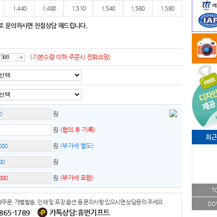
1,440
1,480
1,510
1,540
1,560
1,580
로 문의하시면 친절상담 해드립니다.
(기본수량 이하 주문시 전화요망)
증
가
원
원
(협의 후 기록)
최근
원
(부가세 별도)
원
원
(부가세 포함)
T
주문, 개별발송, 인쇄 및 포장 옵션 등 문의사항 있으시면 상담문의 주세요
DO
-865-1789
카톡상담:휴먼기프트