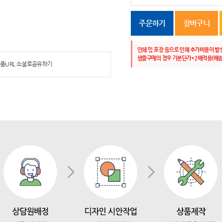
주문하기
장바구니
인쇄 및 포장 등으로 인해 추가비용이 발
샘플구매의 경우 기본단가*2배적용(배송
품URL 소셜로공유하기