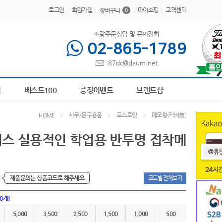
로그인
회원가입
마이쇼핑
고객센터
장바구니
0
소량주문상담 및 문의전화
02-865-1789
87dc@daum.net
5
AP-100441
6
AP-100179
7
AP-100617
8
브론즈하우스
9
AP-100273
10
책
전
베스트100
증정이벤트
브랜드샵
사무/문구용품
포스트잇
메모형(커버無)
HOME
피스 실용적인 학업용 반투명 접착메
제품문의는 상품코드로 해주세요
코드별 전체보기
00개]
5,000
3,500
2,500
1,500
1,000
500