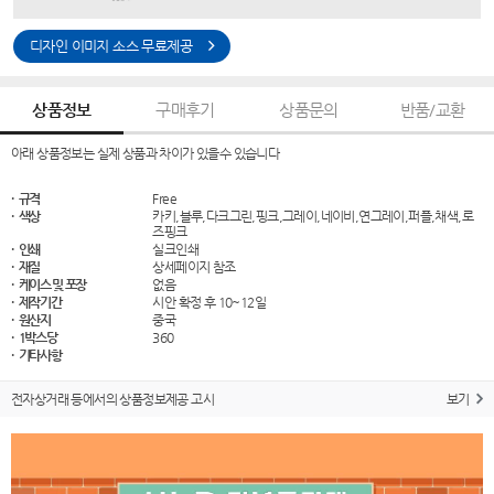
디자인 이미지 소스 무료제공
상품정보
구매후기
상품문의
반품/교환
아래 상품정보는 실제 상품과 차이가 있을수 있습니다
· 규격
Free
· 색상
카키,블루,다크그린,핑크,그레이,네이비,연그레이,퍼플,채색,로
즈핑크
· 인쇄
실크인쇄
· 재질
상세페이지 참조
· 케이스 및 포장
없음
· 제작기간
시안 확정 후 10~12일
· 원산지
중국
· 1박스당
360
· 기타사항
전자상거래 등에서의 상품정보제공 고시
보기