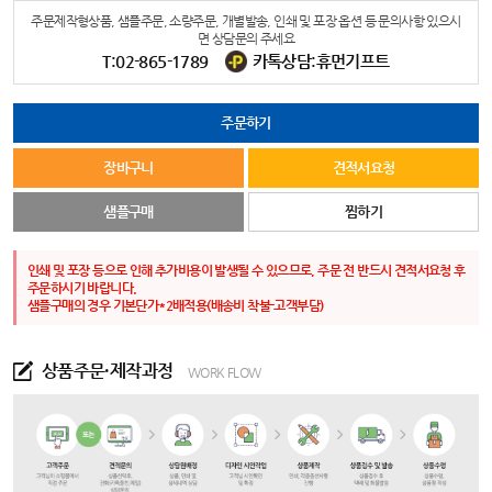
주문제작형상품, 샘플주문, 소량주문, 개별발송, 인쇄 및 포장 옵션 등 문의사항 있으시
면 상담문의 주세요
T:02-865-1789
카톡상담:휴먼기프트
주문하기
장바구니
견적서요청
샘플구매
찜하기
인쇄 및 포장 등으로 인해 추가비용이 발생될 수 있으므로, 주문 전 반드시 견적서요청 후
주문하시기 바랍니다.
샘플구매의 경우 기본단가*2배적용(배송비 착불-고객부담)
상품주문·제작과정
WORK FLOW