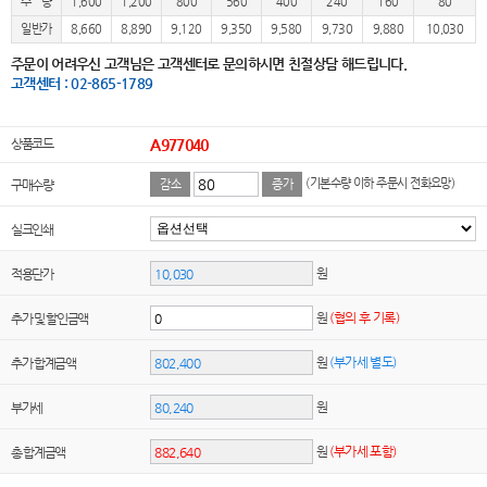
수 량
1,600
1,200
800
560
400
240
160
80
일반가
8,660
8,890
9,120
9,350
9,580
9,730
9,880
10,030
주문이 어려우신 고객님은 고객센터로 문의하시면 친절상담 해드립니다.
고객센터 : 02-865-1789
상품코드
A977040
(기본수량 이하 주문시 전화요망)
구매수량
감소
증가
실크인쇄
원
적용단가
원
(협의 후 기록)
추가 및 할인금액
원
(부가세 별도)
추가 합계금액
원
부가세
원
(부가세 포함)
총 합계금액