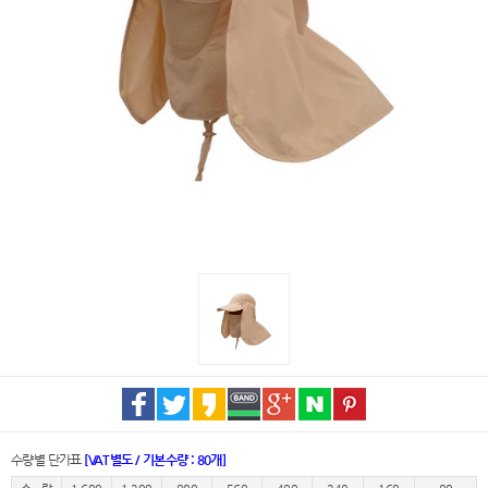
수량별 단가표
[VAT별도 / 기본수량 : 80개]