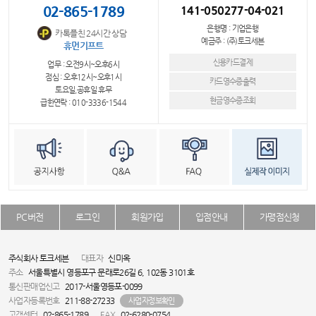
02-865-1789
141-050277-04-021
은행명 : 기업은행
카톡플친 24시간 상담
예금주 : (주)토크세븐
휴먼기프트
신용카드결제
업무 : 오전9시~오후6시
점심 : 오후12시~오후1시
카드영수증출력
토요일,공휴일 휴무
현금영수증조회
급한연락 : 010-3336-1544
PC버전
로그인
회원가입
입점안내
가맹점신청
주식회사 토크세븐
대표자
신미옥
주소
서울특별시 영등포구 문래로26길 6, 102동 3101호
통신판매업신고
2017-서울영등포-0099
사업자등록번호
211-88-27233
사업자정보확인
고객센터
02-865-1789
FAX
02-6280-0754