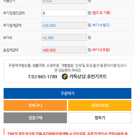
원
적용단가
원
(협의 후 기록)
추가 및 할인금액
원
(부가세 별도)
추가 합계금액
원
부가세
원
(부가세 포함)
총 합계금액
주문제작형상품, 샘플주문, 소량주문, 개별발송, 인쇄 및 포장 옵션 등 문의사항 있으시
면 상담문의 주세요
T:02-865-1789
카톡상담:휴먼기프트
주문하기
장바구니
견적서요청
샘플구매
찜하기
인쇄 및 포장 등으로 인해 추가비용이 발생될 수 있으므로, 주문 전 반드시 견적서요청 후