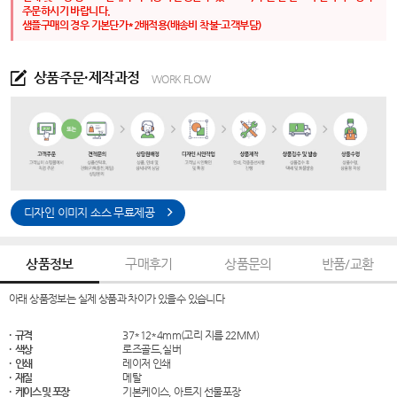
주문하시기 바랍니다.
샘플구매의 경우 기본단가*2배적용(배송비 착불-고객부담)
상품주문·제작과정
WORK FLOW
디자인 이미지 소스 무료제공
상품정보
구매후기
상품문의
반품/교환
아래 상품정보는 실제 상품과 차이가 있을수 있습니다
· 규격
37*12*4mm(고리 지름 22MM)
· 색상
로즈골드,실버
· 인쇄
레이저 인쇄
· 재질
메탈
· 케이스 및 포장
기본케이스, 아트지 선물포장