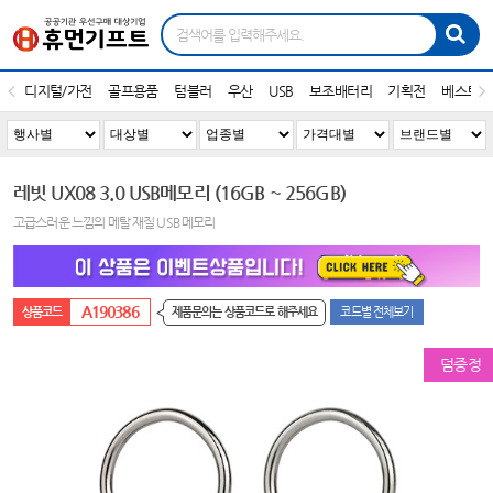
디지털/가전
골프용품
텀블러
우산
USB
보조배터리
기획전
베스트1
레빗 UX08 3.0 USB메모리 (16GB ~ 256GB)
고급스러운 느낌의 메탈 재질 USB 메모리
A190386
제품문의는 상품코드로 해주세요
코드별 전체보기
덤증정