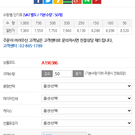
수량별 단가표
[VAT별도 / 기본수량 : 50개]
수 량
1,000
750
500
350
250
150
100
50
일반가
7,360
7,550
7,750
7,940
8,130
8,260
8,390
8,520
주문이 어려우신 고객님은 고객센터로 문의하시면 친절상담 해드립니다.
고객센터 : 02-865-1789
상품코드
A190386
(기본수량 이하 주문시 전화요망)
구매수량
감소
증가
용량선택
레이저인쇄
케이스
선물포장지