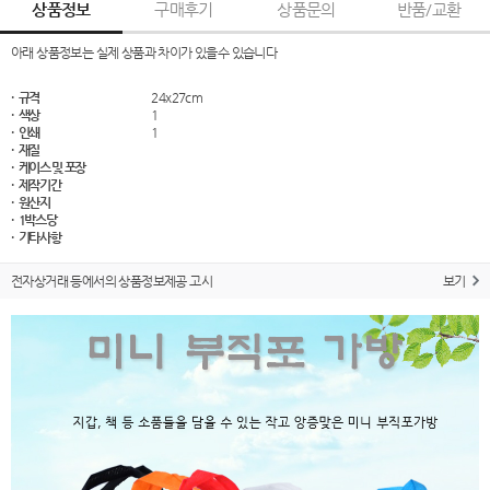
상품정보
구매후기
상품문의
반품/교환
아래 상품정보는 실제 상품과 차이가 있을수 있습니다
· 규격
24x27cm
· 색상
1
· 인쇄
1
· 재질
· 케이스 및 포장
· 제작기간
· 원산지
· 1박스당
· 기타사항
전자상거래 등에서의 상품정보제공 고시
보기