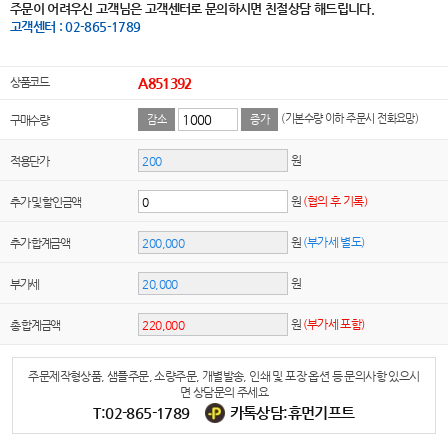
주문이 어려우신 고객님은 고객센터로 문의하시면 친절상담 해드립니다.
고객센터 : 02-865-1789
상품코드
A851392
(기본수량 이하 주문시 전화요망)
구매수량
감소
증가
원
적용단가
원
(협의 후 기록)
추가 및 할인금액
원
(부가세 별도)
추가 합계금액
원
부가세
원
(부가세 포함)
총 합계금액
주문제작형상품, 샘플주문, 소량주문, 개별발송, 인쇄 및 포장 옵션 등 문의사항 있으시
면 상담문의 주세요
T:02-865-1789
카톡상담:휴먼기프트