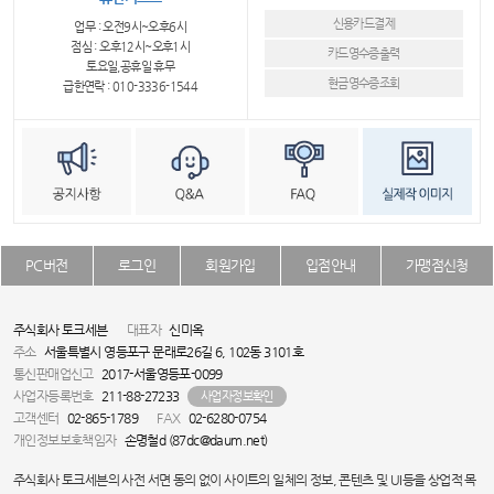
신용카드결제
업무 : 오전9시~오후6시
점심 : 오후12시~오후1시
카드영수증출력
토요일,공휴일 휴무
현금영수증조회
급한연락 : 010-3336-1544
PC버전
로그인
회원가입
입점안내
가맹점신청
주식회사 토크세븐
대표자
신미옥
주소
서울특별시 영등포구 문래로26길 6, 102동 3101호
통신판매업신고
2017-서울영등포-0099
사업자등록번호
211-88-27233
사업자정보확인
고객센터
02-865-1789
FAX
02-6280-0754
개인정보보호책임자
손명철d (87dc@daum.net)
주식회사 토크세븐의 사전 서면 동의 없이 사이트의 일체의 정보, 콘텐츠 및 UI등을 상업적 목