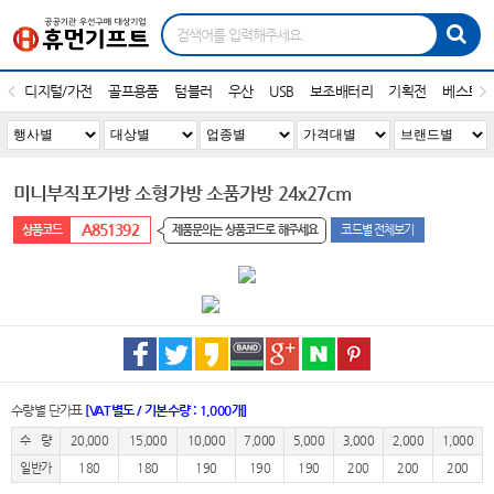
디지털/가전
골프용품
텀블러
우산
USB
보조배터리
기획전
베스트1
미니부직포가방 소형가방 소품가방 24x27cm
A851392
제품문의는 상품코드로 해주세요
코드별 전체보기
수량별 단가표
[VAT별도 / 기본수량 : 1,000개]
수 량
20,000
15,000
10,000
7,000
5,000
3,000
2,000
1,000
일반가
180
180
190
190
190
200
200
200