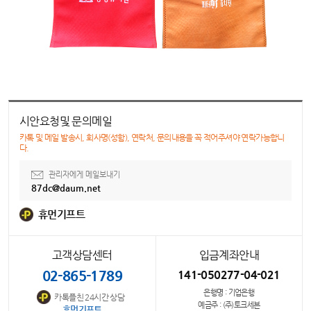
시안요청및 문의메일
카톡 및 메일 발송시, 회사명(성함), 연락처, 문의내용을 꼭 적어주셔야 연락가능합니
다.
관리자에게 메일보내기
87dc@daum.net
휴먼기프트
고객상담센터
입금계좌안내
02-865-1789
141-050277-04-021
은행명 : 기업은행
카톡플친 24시간 상담
예금주 : (주)토크세븐
휴먼기프트