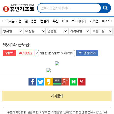
디지털/가전
골프용품
텀블러
우산
USB
보조배터리
기획전
베스트1
뱃지14- 금도금
A619092
제품문의는 상품코드로 해주세요
코드별 전체보기
가격문의
주문제작형상품, 샘플주문, 소량주문, 개별발송, 인쇄 및 포장 옵션 등 문의사항 있으시