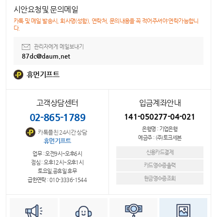
시안요청및 문의메일
카톡 및 메일 발송시, 회사명(성함), 연락처, 문의내용을 꼭 적어주셔야 연락가능합니
다.
관리자에게 메일보내기
87dc@daum.net
휴먼기프트
고객상담센터
입금계좌안내
02-865-1789
141-050277-04-021
은행명 : 기업은행
카톡플친 24시간 상담
예금주 : (주)토크세븐
휴먼기프트
신용카드결제
업무 : 오전9시~오후6시
점심 : 오후12시~오후1시
카드영수증출력
토요일,공휴일 휴무
현금영수증조회
급한연락 : 010-3336-1544