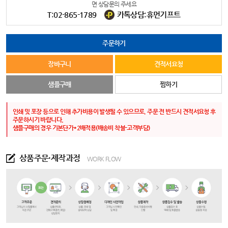
면 상담문의 주세요
T:02-865-1789
카톡상담:휴먼기프트
주문하기
장바구니
견적서요청
샘플구매
찜하기
인쇄 및 포장 등으로 인해 추가비용이 발생될 수 있으므로, 주문 전 반드시 견적서요청 후
주문하시기 바랍니다.
샘플구매의 경우 기본단가*2배적용(배송비 착불-고객부담)
상품주문·제작과정
WORK FLOW