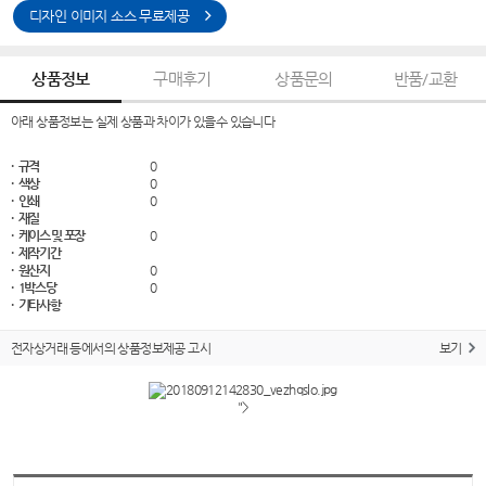
디자인 이미지 소스 무료제공
상품정보
구매후기
상품문의
반품/교환
아래 상품정보는 실제 상품과 차이가 있을수 있습니다
· 규격
0
· 색상
0
· 인쇄
0
· 재질
· 케이스 및 포장
0
· 제작기간
· 원산지
0
· 1박스당
0
· 기타사항
전자상거래 등에서의 상품정보제공 고시
보기
">