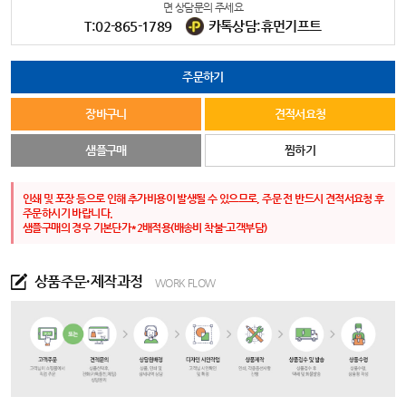
면 상담문의 주세요
T:02-865-1789
카톡상담:휴먼기프트
주문하기
장바구니
견적서요청
샘플구매
찜하기
인쇄 및 포장 등으로 인해 추가비용이 발생될 수 있으므로, 주문 전 반드시 견적서요청 후
주문하시기 바랍니다.
샘플구매의 경우 기본단가*2배적용(배송비 착불-고객부담)
상품주문·제작과정
WORK FLOW