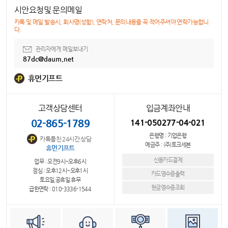
시안요청및 문의메일
카톡 및 메일 발송시, 회사명(성함), 연락처, 문의내용을 꼭 적어주셔야 연락가능합니
다.
관리자에게 메일보내기
87dc@daum.net
휴먼기프트
고객상담센터
입금계좌안내
02-865-1789
141-050277-04-021
은행명 : 기업은행
카톡플친 24시간 상담
예금주 : (주)토크세븐
휴먼기프트
신용카드결제
업무 : 오전9시~오후6시
점심 : 오후12시~오후1시
카드영수증출력
토요일,공휴일 휴무
현금영수증조회
급한연락 : 010-3336-1544