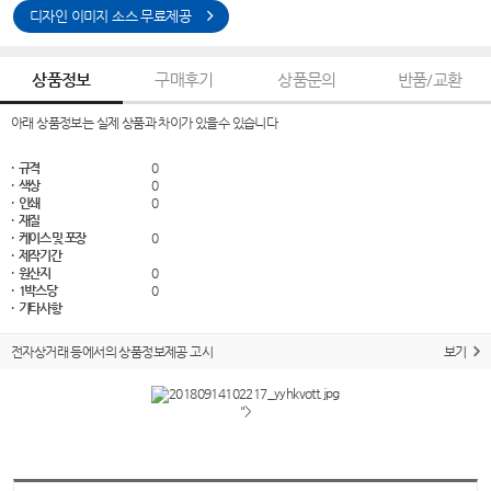
디자인 이미지 소스 무료제공
상품정보
구매후기
상품문의
반품/교환
아래 상품정보는 실제 상품과 차이가 있을수 있습니다
· 규격
0
· 색상
0
· 인쇄
0
· 재질
· 케이스 및 포장
0
· 제작기간
· 원산지
0
· 1박스당
0
· 기타사항
전자상거래 등에서의 상품정보제공 고시
보기
">