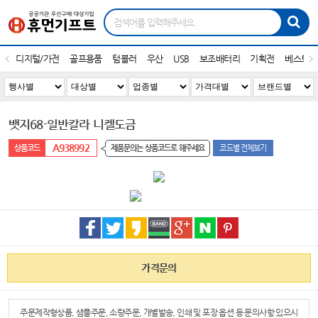
디지털/가전
골프용품
텀블러
우산
USB
보조배터리
기획전
베스트1
뱃지68-일반칼라 니켈도금
A938992
제품문의는 상품코드로 해주세요
코드별 전체보기
가격문의
주문제작형상품, 샘플주문, 소량주문, 개별발송, 인쇄 및 포장 옵션 등 문의사항 있으시