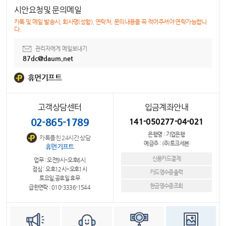
시안요청및 문의메일
카톡 및 메일 발송시, 회사명(성함), 연락처, 문의내용을 꼭 적어주셔야 연락가능합니
다.
관리자에게 메일보내기
87dc@daum.net
휴먼기프트
고객상담센터
입금계좌안내
02-865-1789
141-050277-04-021
은행명 : 기업은행
카톡플친 24시간 상담
예금주 : (주)토크세븐
휴먼기프트
신용카드결제
업무 : 오전9시~오후6시
점심 : 오후12시~오후1시
카드영수증출력
토요일,공휴일 휴무
현금영수증조회
급한연락 : 010-3336-1544