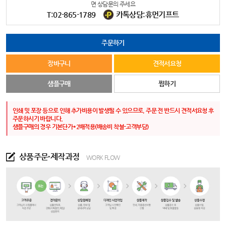
면 상담문의 주세요
T:02-865-1789
카톡상담:휴먼기프트
주문하기
장바구니
견적서요청
샘플구매
찜하기
인쇄 및 포장 등으로 인해 추가비용이 발생될 수 있으므로, 주문 전 반드시 견적서요청 후
주문하시기 바랍니다.
샘플구매의 경우 기본단가*2배적용(배송비 착불-고객부담)
상품주문·제작과정
WORK FLOW