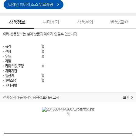
디자인 이미지 소스 무료제공
상품정보
구매후기
상품문의
반품/교환
아래 상품정보는 실제 상품과 차이가 있을수 있습니다
· 규격
0
· 색상
0
· 인쇄
0
· 재질
· 케이스 및 포장
0
· 제작기간
· 원산지
0
· 1박스당
0
· 기타사항
전자상거래 등에서의 상품정보제공 고시
보기
">