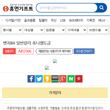
디지털/가전
골프용품
텀블러
우산
USB
보조배터리
기획전
베스트1
뱃지84-일반칼라 흑니켈도금
A457306
제품문의는 상품코드로 해주세요
코드별 전체보기
가격문의
주문제작형상품, 샘플주문, 소량주문, 개별발송, 인쇄 및 포장 옵션 등 문의사항 있으시