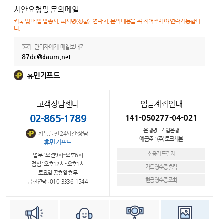
시안요청및 문의메일
카톡 및 메일 발송시, 회사명(성함), 연락처, 문의내용을 꼭 적어주셔야 연락가능합니
다.
관리자에게 메일보내기
87dc@daum.net
휴먼기프트
고객상담센터
입금계좌안내
02-865-1789
141-050277-04-021
은행명 : 기업은행
카톡플친 24시간 상담
예금주 : (주)토크세븐
휴먼기프트
신용카드결제
업무 : 오전9시~오후6시
점심 : 오후12시~오후1시
카드영수증출력
토요일,공휴일 휴무
현금영수증조회
급한연락 : 010-3336-1544