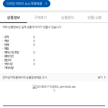
디자인 이미지 소스 무료제공
상품정보
구매후기
상품문의
반품/교환
아래 상품정보는 실제 상품과 차이가 있을수 있습니다
· 규격
0
· 색상
0
· 인쇄
0
· 재질
· 케이스 및 포장
0
· 제작기간
· 원산지
0
· 1박스당
0
· 기타사항
전자상거래 등에서의 상품정보제공 고시
보기
">