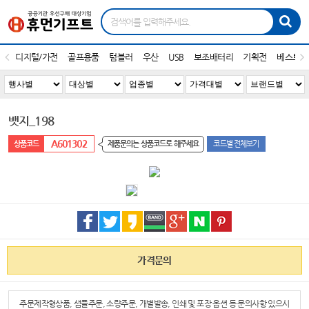
디지털/가전
골프용품
텀블러
우산
USB
보조배터리
기획전
베스트1
뱃지_198
A601302
제품문의는 상품코드로 해주세요
코드별 전체보기
가격문의
주문제작형상품, 샘플주문, 소량주문, 개별발송, 인쇄 및 포장 옵션 등 문의사항 있으시