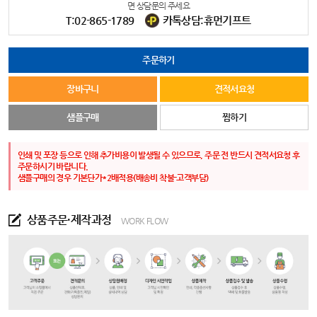
면 상담문의 주세요
T:02-865-1789
카톡상담:휴먼기프트
주문하기
장바구니
견적서요청
샘플구매
찜하기
인쇄 및 포장 등으로 인해 추가비용이 발생될 수 있으므로, 주문 전 반드시 견적서요청 후
주문하시기 바랍니다.
샘플구매의 경우 기본단가*2배적용(배송비 착불-고객부담)
상품주문·제작과정
WORK FLOW