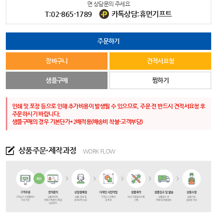
면 상담문의 주세요
T:02-865-1789
카톡상담:휴먼기프트
주문하기
장바구니
견적서요청
샘플구매
찜하기
인쇄 및 포장 등으로 인해 추가비용이 발생될 수 있으므로, 주문 전 반드시 견적서요청 후
주문하시기 바랍니다.
샘플구매의 경우 기본단가*2배적용(배송비 착불-고객부담)
상품주문·제작과정
WORK FLOW