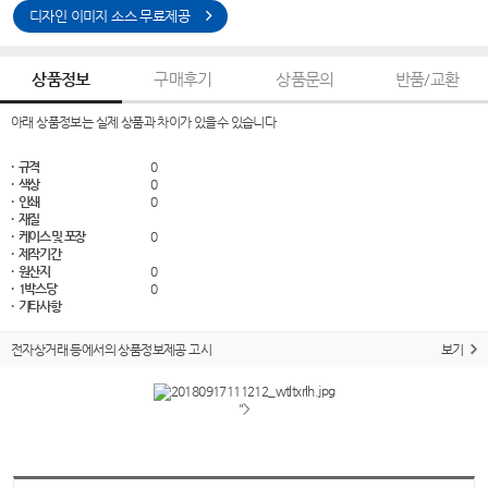
디자인 이미지 소스 무료제공
상품정보
구매후기
상품문의
반품/교환
아래 상품정보는 실제 상품과 차이가 있을수 있습니다
· 규격
0
· 색상
0
· 인쇄
0
· 재질
· 케이스 및 포장
0
· 제작기간
· 원산지
0
· 1박스당
0
· 기타사항
전자상거래 등에서의 상품정보제공 고시
보기
">