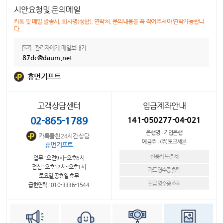
시안요청및 문의메일
카톡 및 메일 발송시, 회사명(성함), 연락처, 문의내용을 꼭 적어주셔야 연락가능합니
다.
관리자에게 메일보내기
87dc@daum.net
휴먼기프트
고객상담센터
입금계좌안내
02-865-1789
141-050277-04-021
은행명 : 기업은행
카톡플친 24시간 상담
예금주 : (주)토크세븐
휴먼기프트
신용카드결제
업무 : 오전9시~오후6시
점심 : 오후12시~오후1시
카드영수증출력
토요일,공휴일 휴무
현금영수증조회
급한연락 : 010-3336-1544