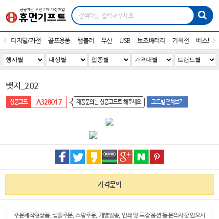
디지털/가전
골프용품
텀블러
우산
USB
보조배터리
기획전
베스트1
뱃지_202
A328017
제품문의는 상품코드로 해주세요
코드별 전체보기
가격문의
주문제작형상품, 샘플주문, 소량주문, 개별발송, 인쇄 및 포장 옵션 등 문의사항 있으시