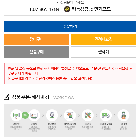
면 상담문의 주세요
T:02-865-1789
카톡상담:휴먼기프트
주문하기
장바구니
견적서요청
샘플구매
찜하기
인쇄 및 포장 등으로 인해 추가비용이 발생될 수 있으므로, 주문 전 반드시 견적서요청 후
주문하시기 바랍니다.
샘플구매의 경우 기본단가*2배적용(배송비 착불-고객부담)
상품주문·제작과정
WORK FLOW