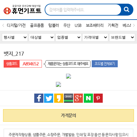
디지털/가전
골프용품
텀블러
우산
USB
보조배터리
기획전
베스트1
뱃지_217
A894652
제품문의는 상품코드로 해주세요
코드별 전체보기
가격문의
주문제작형상품, 샘플주문, 소량주문, 개별발송, 인쇄 및 포장 옵션 등 문의사항 있으시