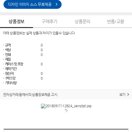
디자인 이미지 소스 무료제공
상품정보
구매후기
상품문의
반품/교환
아래 상품정보는 실제 상품과 차이가 있을수 있습니다
· 규격
0
· 색상
0
· 인쇄
0
· 재질
· 케이스 및 포장
0
· 제작기간
· 원산지
0
· 1박스당
0
· 기타사항
전자상거래 등에서의 상품정보제공 고시
보기
">