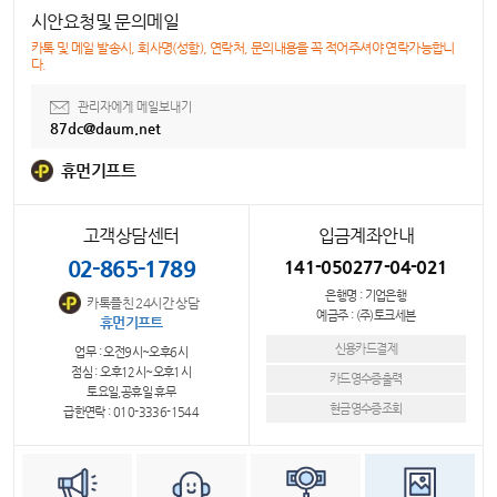
시안요청및 문의메일
카톡 및 메일 발송시, 회사명(성함), 연락처, 문의내용을 꼭 적어주셔야 연락가능합니
다.
관리자에게 메일보내기
87dc@daum.net
휴먼기프트
고객상담센터
입금계좌안내
02-865-1789
141-050277-04-021
은행명 : 기업은행
카톡플친 24시간 상담
예금주 : (주)토크세븐
휴먼기프트
신용카드결제
업무 : 오전9시~오후6시
점심 : 오후12시~오후1시
카드영수증출력
토요일,공휴일 휴무
현금영수증조회
급한연락 : 010-3336-1544