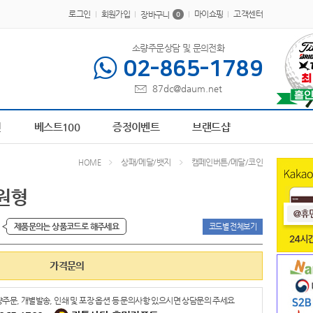
로그인
회원가입
마이쇼핑
고객센터
장바구니
0
소량주문상담 및 문의전화
02-865-1789
87dc@daum.net
00462
1
책갈피
2
AP-100413
3
AP-100616
4
AP-100209
5
파스텔 칫솔
6
전
베스트100
증정이벤트
브랜드샵
상패/메달/뱃지
캠페인버튼/메달/코인
HOME
원형
제품문의는 상품코드로 해주세요
코드별 전체보기
가격문의
주문, 개별발송, 인쇄 및 포장 옵션 등 문의사항 있으시면 상담문의 주세요