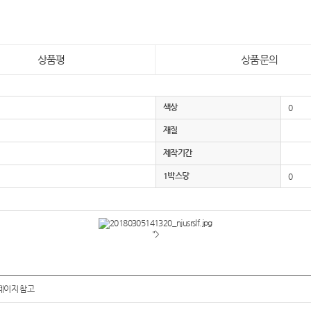
상품평
상품문의
색상
0
재질
제작기간
1박스당
0
">
페이지 참고