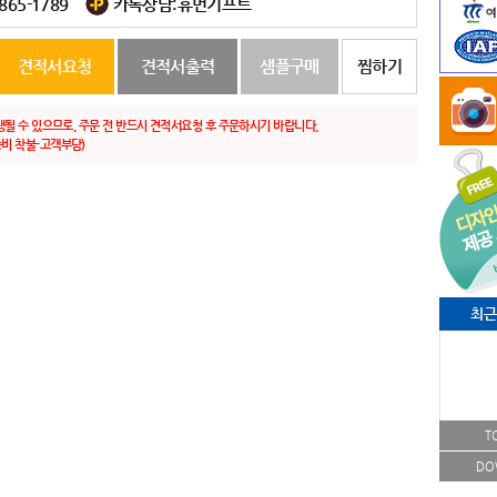
-865-1789
카톡상담:휴먼기프트
견적서요청
견적서출력
샘플구매
찜하기
생될 수 있으므로, 주문 전 반드시 견적서요청 후 주문하시기 바랍니다.
비 착불-고객부담)
최근
T
DO