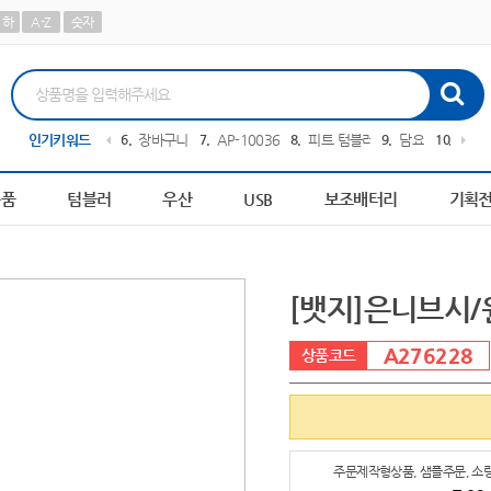
하
A-Z
숫자
0209
인기키워드
5
파스텔 칫솔
6
장바구니
7
AP-100364
8
피트 텀블러
9
담요
10
AP-1
용품
텀블러
우산
USB
보조배터리
기획
[뱃지]은니브시/
A276228
주문제작형상품, 샘플주문, 소량