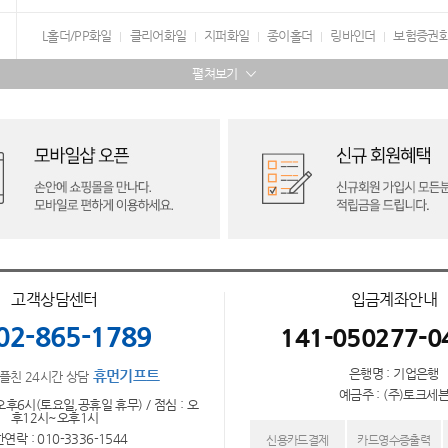
L홀더/PP화일
클리어화일
지퍼화일
종이홀더
링바인더
보험증권
펼쳐보기
고객상담센터
입금계좌안내
02-865-1789
141-050277-0
은행명 : 기업은행
휴먼기프트
플친 24시간 상담
예금주 : (주)토크세
오후6시(토요일,공휴일 휴무) / 점심 : 오
후12시~오후1시
연락 : 010-3336-1544
신용카드결제
카드영수증출력