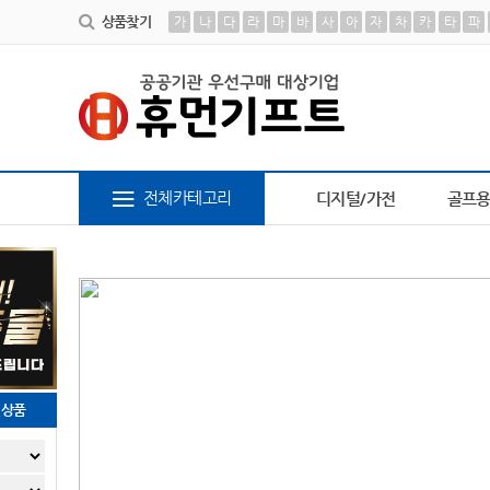
상품찾기
가
나
다
라
마
바
사
아
자
차
카
타
파
텀블러
9
담요
10
AP-100462
1
책갈피
2
AP-100413
3
AP-100616
4
AP-10
전체카테고리
디지털/가전
골프
천상품