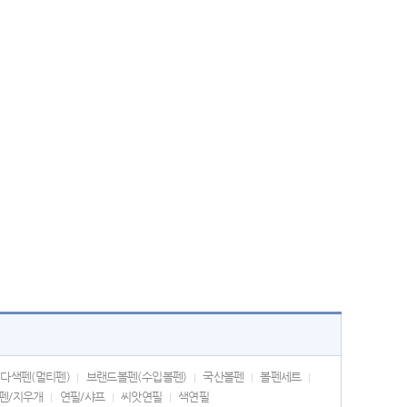
다색펜(멀티펜)
브랜드볼펜(수입볼펜)
국산볼펜
볼펜세트
펜/지우개
연필/샤프
씨앗연필
색연필