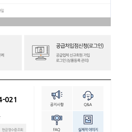
화일
4-021
븐
현금영수증조회