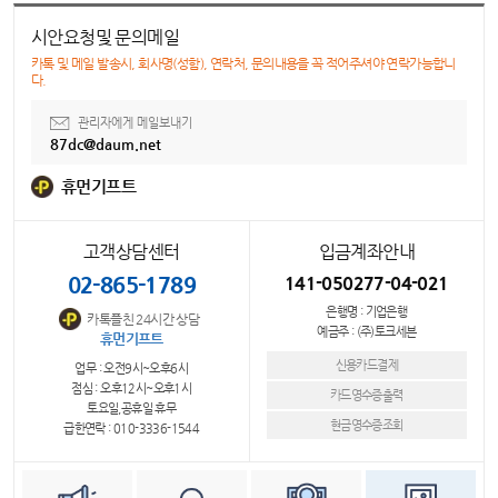
시안요청및 문의메일
카톡 및 메일 발송시, 회사명(성함), 연락처, 문의내용을 꼭 적어주셔야 연락가능합니
다.
관리자에게 메일보내기
87dc@daum.net
휴먼기프트
고객상담센터
입금계좌안내
02-865-1789
141-050277-04-021
은행명 : 기업은행
카톡플친 24시간 상담
예금주 : (주)토크세븐
휴먼기프트
신용카드결제
업무 : 오전9시~오후6시
점심 : 오후12시~오후1시
카드영수증출력
토요일,공휴일 휴무
현금영수증조회
급한연락 : 010-3336-1544