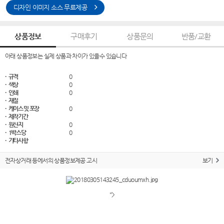
디자인 이미지 소스 무료제공
상품정보
구매후기
상품문의
반품/교환
아래 상품정보는 실제 상품과 차이가 있을수 있습니다
· 규격
0
· 색상
0
· 인쇄
0
· 재질
· 케이스 및 포장
0
· 제작기간
· 원산지
0
· 1박스당
0
· 기타사항
전자상거래 등에서의 상품정보제공 고시
보기
">