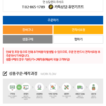
면 상담문의 주세요
T:02-865-1789
카톡상담:휴먼기프트
주문하기
장바구니
견적서요청
샘플구매
찜하기
인쇄 및 포장 등으로 인해 추가비용이 발생될 수 있으므로, 주문 전 반드시 견적서요청 후
주문하시기 바랍니다.
샘플구매의 경우 기본단가*2배적용(배송비 착불-고객부담)
상품주문·제작과정
WORK FLOW