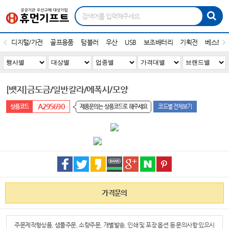
디지털/가전
골프용품
텀블러
우산
USB
보조배터리
기획전
베스트1
[뱃지]금도금/일반칼라/에폭시/모양
A295690
제품문의는 상품코드로 해주세요
코드별 전체보기
가격문의
주문제작형상품, 샘플주문, 소량주문, 개별발송, 인쇄 및 포장 옵션 등 문의사항 있으시