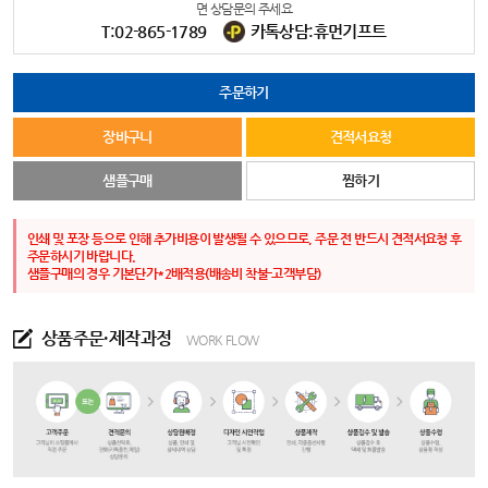
면 상담문의 주세요
T:02-865-1789
카톡상담:휴먼기프트
주문하기
장바구니
견적서요청
샘플구매
찜하기
인쇄 및 포장 등으로 인해 추가비용이 발생될 수 있으므로, 주문 전 반드시 견적서요청 후
주문하시기 바랍니다.
샘플구매의 경우 기본단가*2배적용(배송비 착불-고객부담)
상품주문·제작과정
WORK FLOW