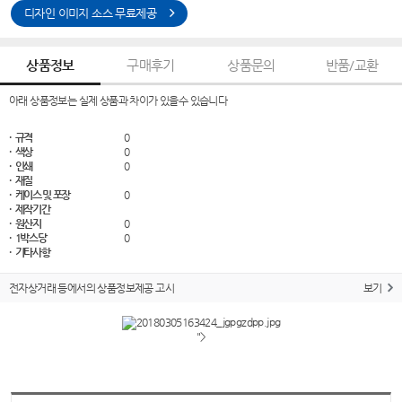
디자인 이미지 소스 무료제공
상품정보
구매후기
상품문의
반품/교환
아래 상품정보는 실제 상품과 차이가 있을수 있습니다
· 규격
0
· 색상
0
· 인쇄
0
· 재질
· 케이스 및 포장
0
· 제작기간
· 원산지
0
· 1박스당
0
· 기타사항
전자상거래 등에서의 상품정보제공 고시
보기
">