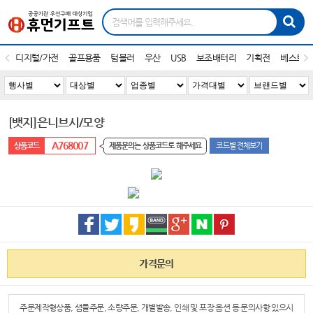
디지털/가전
골프용품
텀블러
우산
USB
보조배터리
기획전
베스트1
[뱃지]은니브시/모양
A768007
제품문의는 상품코드로 해주세요
코드별 전체보기
가격문의
주문제작형상품, 샘플주문, 소량주문, 개별발송, 인쇄 및 포장 옵션 등 문의사항 있으시