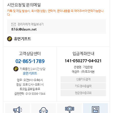
시안요청및 문의메일
카톡 및 메일 발송시, 회사명(성함), 연락처, 문의내용을 꼭 적어주셔야 연락가능합니
다.
관리자에게 메일보내기
87dc@daum.net
휴먼기프트
고객상담센터
입금계좌안내
02-865-1789
141-050277-04-021
은행명 : 기업은행
카톡플친 24시간 상담
예금주 : (주)토크세븐
휴먼기프트
신용카드결제
업무 : 오전9시~오후6시
점심 : 오후12시~오후1시
카드영수증출력
토요일,공휴일 휴무
현금영수증조회
급한연락 : 010-3336-1544