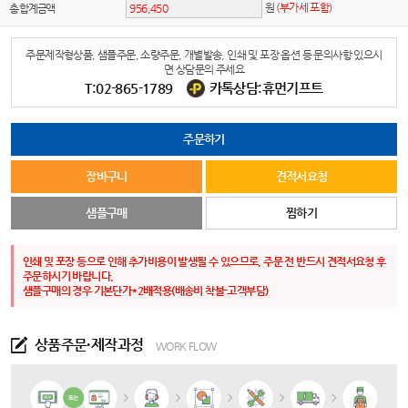
원
(부가세 포함)
총 합계금액
주문제작형상품, 샘플주문, 소량주문, 개별발송, 인쇄 및 포장 옵션 등 문의사항 있으시
면 상담문의 주세요
T:02-865-1789
카톡상담:휴먼기프트
주문하기
장바구니
견적서요청
샘플구매
찜하기
인쇄 및 포장 등으로 인해 추가비용이 발생될 수 있으므로, 주문 전 반드시 견적서요청 후
주문하시기 바랍니다.
샘플구매의 경우 기본단가*2배적용(배송비 착불-고객부담)
상품주문·제작과정
WORK FLOW