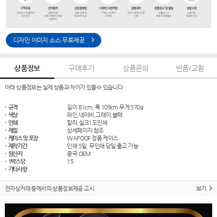
디자인 이미지 소스 무료제공
상품정보
구매후기
상품문의
반품/교환
아래 상품정보는 실제 상품과 차이가 있을수 있습니다
· 규격
길이 81cm, 폭 109cm 무게 570g
· 색상
와인,네이비,그레이,블랙
· 인쇄
칼라,실크1도인쇄
· 재질
상세페이지 참조
· 케이스 및 포장
WAPOOF 정품 케이스
· 제작기간
인쇄 5일, 무인쇄 당일 출고 가능
· 원산지
중국 OEM
· 1박스당
15
· 기타사항
전자상거래 등에서의 상품정보제공 고시
보기