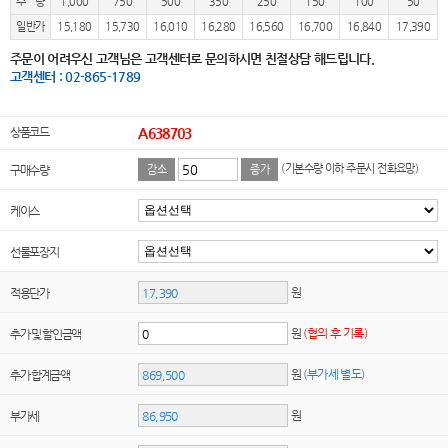
수 량
1,000
750
500
350
250
150
100
50
일반가
15,180
15,730
16,010
16,280
16,560
16,700
16,840
17,390
주문이 어려우신 고객님은 고객센터로 문의하시면 친절상담 해드립니다.
고객센터 : 02-865-1789
상품코드
A638703
(기본수량 이하 주문시 전화요망)
구매수량
감소
증가
케이스
선물포장지
원
적용단가
원
(협의 후 기록)
추가 및 할인금액
원
(부가세 별도)
추가 합계금액
원
부가세