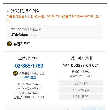
시안요청및 문의메일
카톡 및 메일 발송시, 회사명(성함), 연락처, 문의내용을 꼭 적어주셔야 연락가능합니
다.
관리자에게 메일보내기
87dc@daum.net
휴먼기프트
고객상담센터
입금계좌안내
02-865-1789
141-050277-04-021
은행명 : 기업은행
카톡플친 24시간 상담
예금주 : (주)토크세븐
휴먼기프트
신용카드결제
업무 : 오전9시~오후6시
점심 : 오후12시~오후1시
카드영수증출력
토요일,공휴일 휴무
현금영수증조회
급한연락 : 010-3336-1544