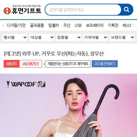
디지털/가전
골프용품
텀블러
우산
USB
보조배터리
기획전
베스트1
[레그넷] 와푸 UP. 거꾸로 우산(펴는자동). 장우산
A638703
제품문의는 상품코드로 해주세요
코드별 전체보기