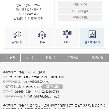
신용카드결제
업무 : 오전9시~오후6시
점심 : 오후12시~오후1시
카드영수증출력
토요일,공휴일 휴무
현금영수증조회
급한연락 : 010-3336-1544
PC버전
로그인
회원가입
입점안내
가맹점신청
주식회사 토크세븐
대표자
신미옥
주소
서울특별시 영등포구 문래로26길 6, 102동 3101호
통신판매업신고
2017-서울영등포-0099
사업자등록번호
211-88-27233
사업자정보확인
고객센터
02-865-1789
FAX
02-6280-0754
개인정보보호책임자
손명철d (87dc@daum.net)
주식회사 토크세븐의 사전 서면 동의 없이 사이트의 일체의 정보, 콘텐츠 및 UI등을 상업적 목