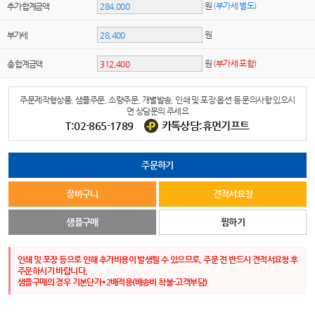
원
(부가세 별도)
추가 합계금액
원
부가세
원
(부가세 포함)
총 합계금액
주문제작형상품, 샘플주문, 소량주문, 개별발송, 인쇄 및 포장 옵션 등 문의사항 있으시
면 상담문의 주세요
T:02-865-1789
카톡상담:휴먼기프트
주문하기
장바구니
견적서요청
샘플구매
찜하기
인쇄 및 포장 등으로 인해 추가비용이 발생될 수 있으므로, 주문 전 반드시 견적서요청 후
주문하시기 바랍니다.
샘플구매의 경우 기본단가*2배적용(배송비 착불-고객부담)