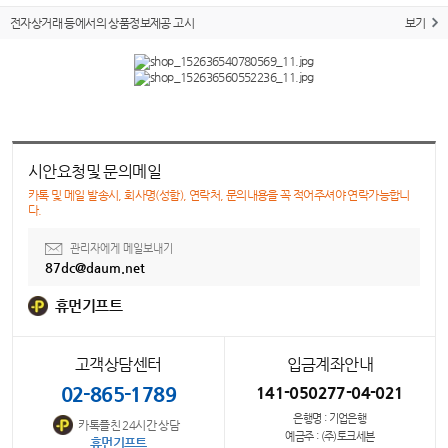
전자상거래 등에서의 상품정보제공 고시
보기
시안요청및 문의메일
카톡 및 메일 발송시, 회사명(성함), 연락처, 문의내용을 꼭 적어주셔야 연락가능합니
다.
관리자에게 메일보내기
87dc@daum.net
휴먼기프트
고객상담센터
입금계좌안내
02-865-1789
141-050277-04-021
은행명 : 기업은행
카톡플친 24시간 상담
예금주 : (주)토크세븐
휴먼기프트