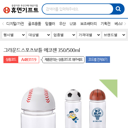
디지털/가전
골프용품
텀블러
우산
USB
보조배터리
기획전
베스트1
그라운드스포츠보틀 에코젠 350/500ml
A483119
제품문의는 상품코드로 해주세요
코드별 전체보기