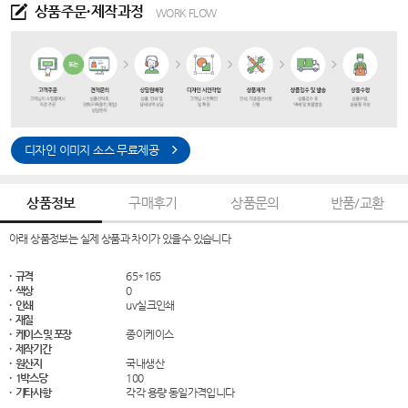
상품주문·제작과정
WORK FLOW
디자인 이미지 소스 무료제공
상품정보
구매후기
상품문의
반품/교환
아래 상품정보는 실제 상품과 차이가 있을수 있습니다
· 규격
65*165
· 색상
0
· 인쇄
uv실크인쇄
· 재질
· 케이스 및 포장
종이케이스
· 제작기간
· 원산지
국내생산
· 1박스당
100
· 기타사항
각각 용량 동일가격입니다