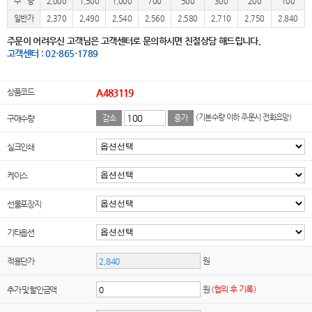
수 량
2,000
1,500
1,000
700
500
300
200
100
일반가
2,370
2,490
2,540
2,560
2,580
2,710
2,750
2,840
주문이 어려우신 고객님은 고객센터로 문의하시면 친절상담 해드립니다.
고객센터 : 02-865-1789
상품코드
A483119
(기본수량 이하 주문시 전화요망)
구매수량
감소
증가
실크인쇄
케이스
선물포장지
기타옵션
원
적용단가
원
(협의 후 기록)
추가 및 할인금액