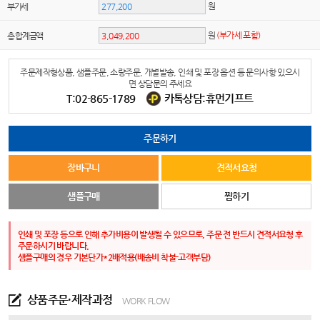
원
부가세
원
(부가세 포함)
총 합계금액
주문제작형상품, 샘플주문, 소량주문, 개별발송, 인쇄 및 포장 옵션 등 문의사항 있으시
면 상담문의 주세요
T:02-865-1789
카톡상담:휴먼기프트
주문하기
장바구니
견적서요청
샘플구매
찜하기
인쇄 및 포장 등으로 인해 추가비용이 발생될 수 있으므로, 주문 전 반드시 견적서요청 후
주문하시기 바랍니다.
샘플구매의 경우 기본단가*2배적용(배송비 착불-고객부담)
상품주문·제작과정
WORK FLOW