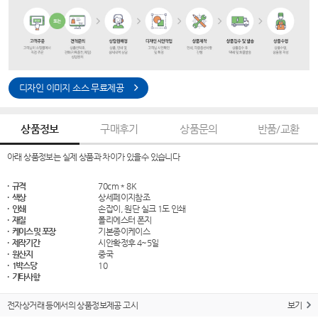
디자인 이미지 소스 무료제공
상품정보
구매후기
상품문의
반품/교환
아래 상품정보는 실제 상품과 차이가 있을수 있습니다
· 규격
70cm * 8K
· 색상
상세페이지참조
· 인쇄
손잡이, 원단 실크 1도 인쇄
· 재질
폴리에스터 폰지
· 케이스 및 포장
기본종이케이스
· 제작기간
시안확정후 4~5일
· 원산지
중국
· 1박스당
10
· 기타사항
전자상거래 등에서의 상품정보제공 고시
보기