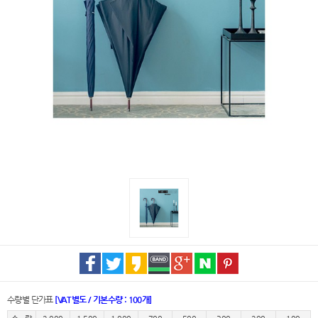
수량별 단가표
[VAT별도 / 기본수량 : 100개]