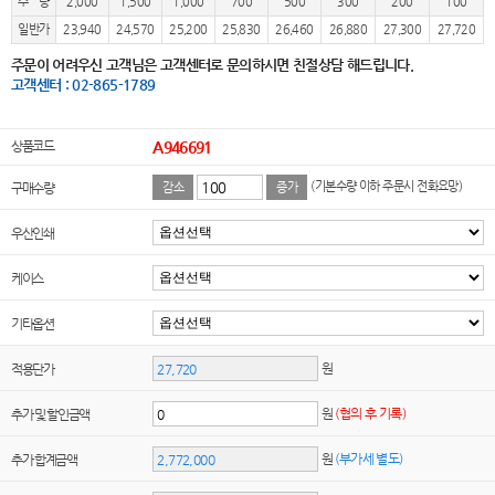
수 량
2,000
1,500
1,000
700
500
300
200
100
일반가
23,940
24,570
25,200
25,830
26,460
26,880
27,300
27,720
주문이 어려우신 고객님은 고객센터로 문의하시면 친절상담 해드립니다.
고객센터 : 02-865-1789
상품코드
A946691
(기본수량 이하 주문시 전화요망)
구매수량
감소
증가
우산인쇄
케이스
기타옵션
원
적용단가
원
(협의 후 기록)
추가 및 할인금액
원
(부가세 별도)
추가 합계금액