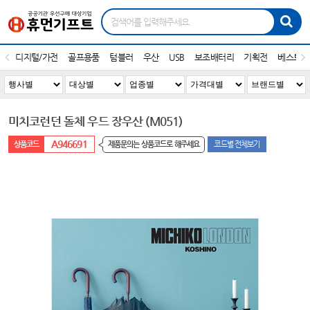
디지털/가전
골프용품
텀블러
우산
USB
보조배터리
기획전
베스트1
미치코런던 돌체 우드 장우산 (M051)
A946691
제품문의는 상품코드로 해주세요
코드별 전체보기