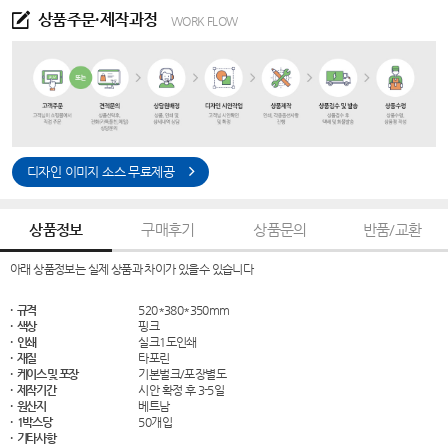
상품주문·제작과정
WORK FLOW
디자인 이미지 소스 무료제공
상품정보
구매후기
상품문의
반품/교환
아래 상품정보는 실제 상품과 차이가 있을수 있습니다
· 규격
520*380*350mm
· 색상
핑크
· 인쇄
실크1도인쇄
· 재질
타포린
· 케이스 및 포장
기본벌크/포장별도
· 제작기간
시안 확정 후 3-5일
· 원산지
베트남
· 1박스당
50개입
· 기타사항