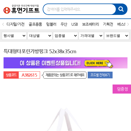
디지털/가전
골프용품
텀블러
우산
USB
보조배터리
기획전
베스트1
특대형타포린가방핑크 52x38x35cm
A382615
제품문의는 상품코드로 해주세요
코드별 전체보기
덤증정