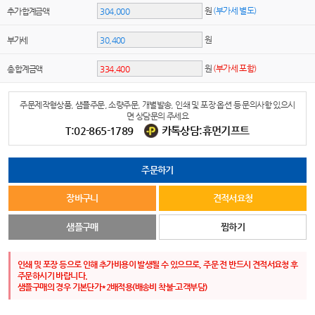
원
(부가세 별도)
추가 합계금액
원
부가세
원
(부가세 포함)
총 합계금액
주문제작형상품, 샘플주문, 소량주문, 개별발송, 인쇄 및 포장 옵션 등 문의사항 있으시
면 상담문의 주세요
T:02-865-1789
카톡상담:휴먼기프트
주문하기
장바구니
견적서요청
샘플구매
찜하기
인쇄 및 포장 등으로 인해 추가비용이 발생될 수 있으므로, 주문 전 반드시 견적서요청 후
주문하시기 바랍니다.
샘플구매의 경우 기본단가*2배적용(배송비 착불-고객부담)