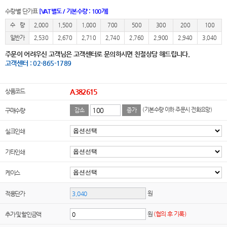
수량별 단가표
[VAT별도 / 기본수량 : 100개]
수 량
2,000
1,500
1,000
700
500
300
200
100
일반가
2,530
2,670
2,710
2,740
2,760
2,900
2,940
3,040
주문이 어려우신 고객님은 고객센터로 문의하시면 친절상담 해드립니다.
고객센터 : 02-865-1789
상품코드
A382615
(기본수량 이하 주문시 전화요망)
구매수량
감소
증가
실크인쇄
기타인쇄
케이스
원
적용단가
원
(협의 후 기록)
추가 및 할인금액