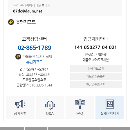
관리자에게 메일보내기
87dc@daum.net
휴먼기프트
고객상담센터
입금계좌안내
02-865-1789
141-050277-04-021
은행명 : 기업은행
카톡플친 24시간 상담
예금주 : (주)토크세븐
휴먼기프트
신용카드결제
업무 : 오전9시~오후6시
점심 : 오후12시~오후1시
카드영수증출력
토요일,공휴일 휴무
현금영수증조회
급한연락 : 010-3336-1544