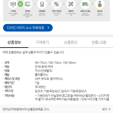
디자인 이미지 소스 무료제공
상품정보
구매후기
상품문의
반품/교환
아래 상품정보는 실제 상품과 차이가 있을수 있습니다
· 규격
90*75cm,150*70cm,150*90cm
· 색상
곤색/회색/적색
· 인쇄
자수(인쇄별도)
· 재질
폴라폴리스
· 케이스 및 포장
OPP,부직포,종이케이스
· 제작기간
7일
· 원산지
국내생산
· 1박스당
담요大-기본포장40入-담요小-기본포장60入
· 기타사항
* 기본인쇄가 아닐경우(로고포함/여러색상)별도문의 * 스티커제
작 불가/ 보내주면 부착가능(비용발생) *인쇄 사이즈별 가격 다름
전자상거래 등에서의 상품정보제공 고시
보기