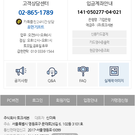
고객상담센터
입금계좌안내
02-865-1789
141-050277-04-021
은행명 : 기업은행
카톡플친 24시간 상담
예금주 : (주)토크세븐
휴먼기프트
신용카드결제
업무 : 오전9시~오후6시
점심 : 오후12시~오후1시
카드영수증출력
토요일,공휴일 휴무
현금영수증조회
급한연락 : 010-3336-1544
PC버전
로그인
회원가입
입점안내
가맹점신청
주식회사 토크세븐
대표자
신미옥
주소
서울특별시 영등포구 문래로26길 6, 102동 3101호
통신판매업신고
2017-서울영등포-0099