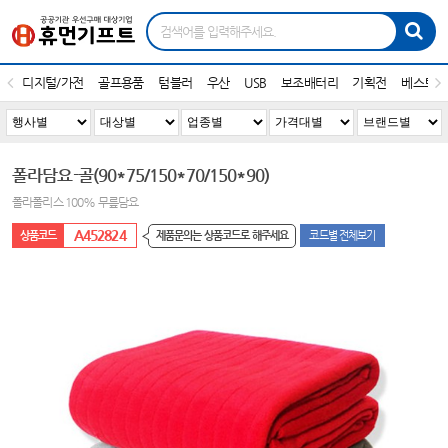
디지털/가전
골프용품
텀블러
우산
USB
보조배터리
기획전
베스트1
폴라담요-골(90*75/150*70/150*90)
폴라폴리스 100% 무릎담요
A452824
제품문의는 상품코드로 해주세요
코드별 전체보기