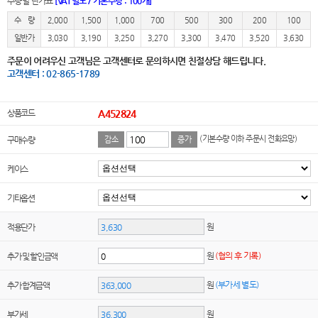
수량별 단가표
[VAT별도 / 기본수량 : 100개]
수 량
2,000
1,500
1,000
700
500
300
200
100
일반가
3,030
3,190
3,250
3,270
3,300
3,470
3,520
3,630
주문이 어려우신 고객님은 고객센터로 문의하시면 친절상담 해드립니다.
고객센터 : 02-865-1789
상품코드
A452824
(기본수량 이하 주문시 전화요망)
구매수량
감소
증가
케이스
기타옵션
원
적용단가
원
(협의 후 기록)
추가 및 할인금액
원
(부가세 별도)
추가 합계금액
원
부가세