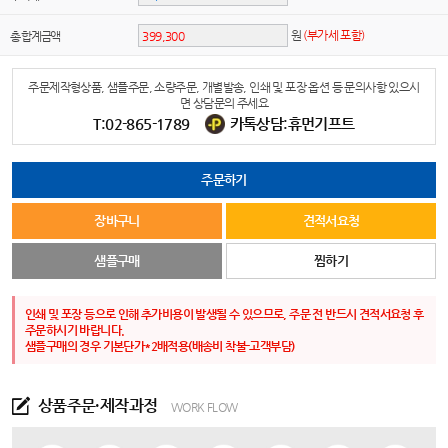
원
(부가세 포함)
총 합계금액
주문제작형상품, 샘플주문, 소량주문, 개별발송, 인쇄 및 포장 옵션 등 문의사항 있으시
면 상담문의 주세요
T:02-865-1789
카톡상담:휴먼기프트
주문하기
장바구니
견적서요청
샘플구매
찜하기
인쇄 및 포장 등으로 인해 추가비용이 발생될 수 있으므로, 주문 전 반드시 견적서요청 후
주문하시기 바랍니다.
샘플구매의 경우 기본단가*2배적용(배송비 착불-고객부담)
상품주문·제작과정
WORK FLOW