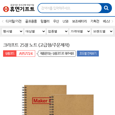
디지털/가전
골프용품
텀블러
우산
USB
보조배터리
기획전
베스트1
크라프트 25절 노트 (고급형/주문제작)
A957724
제품문의는 상품코드로 해주세요
코드별 전체보기