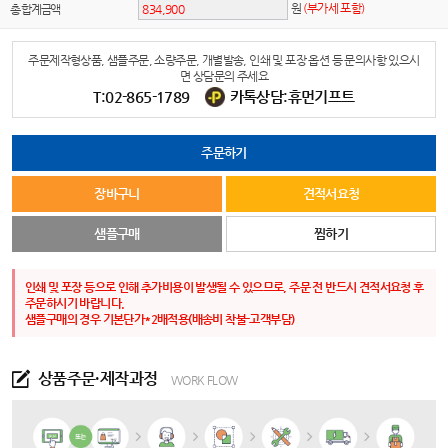
원
(부가세 포함)
총 합계금액
주문제작형상품, 샘플주문, 소량주문, 개별발송, 인쇄 및 포장 옵션 등 문의사항 있으시
면 상담문의 주세요
T:02-865-1789
카톡상담:휴먼기프트
주문하기
장바구니
견적서요청
샘플구매
찜하기
인쇄 및 포장 등으로 인해 추가비용이 발생될 수 있으므로, 주문 전 반드시 견적서요청 후
주문하시기 바랍니다.
샘플구매의 경우 기본단가*2배적용(배송비 착불-고객부담)
상품주문·제작과정
WORK FLOW