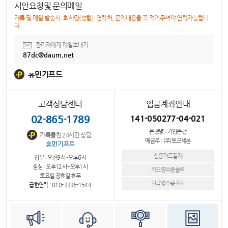
시안요청및 문의메일
카톡 및 메일 발송시, 회사명(성함), 연락처, 문의내용을 꼭 적어주셔야 연락가능합니
다.
관리자에게 메일보내기
87dc@daum.net
휴먼기프트
고객상담센터
입금계좌안내
02-865-1789
141-050277-04-021
은행명 : 기업은행
카톡플친 24시간 상담
예금주 : (주)토크세븐
휴먼기프트
신용카드결제
업무 : 오전9시~오후6시
점심 : 오후12시~오후1시
카드영수증출력
토요일,공휴일 휴무
현금영수증조회
급한연락 : 010-3336-1544