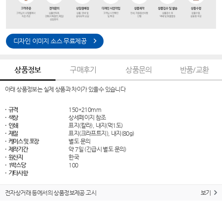
디자인 이미지 소스 무료제공
상품정보
구매후기
상품문의
반품/교환
아래 상품정보는 실제 상품과 차이가 있을수 있습니다
· 규격
150*210mm
· 색상
상세페이지 참조
· 인쇄
표지(칼라), 내지(먹1도)
· 재질
표지(크라프트지), 내지(80g)
· 케이스 및 포장
별도 문의
· 제작기간
약 7일 (긴급시 별도 문의)
· 원산지
한국
· 1박스당
100
· 기타사항
전자상거래 등에서의 상품정보제공 고시
보기