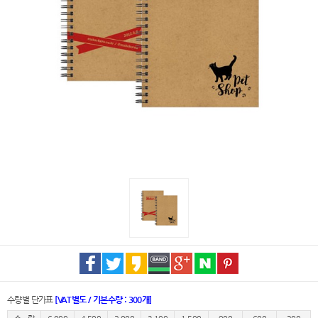
수량별 단가표
[VAT별도 / 기본수량 : 300개]