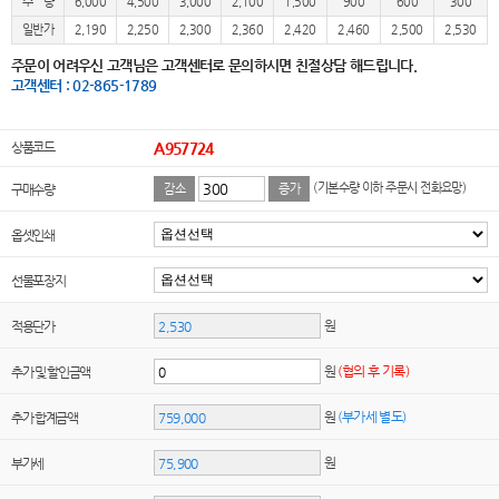
수 량
6,000
4,500
3,000
2,100
1,500
900
600
300
일반가
2,190
2,250
2,300
2,360
2,420
2,460
2,500
2,530
주문이 어려우신 고객님은 고객센터로 문의하시면 친절상담 해드립니다.
고객센터 : 02-865-1789
상품코드
A957724
(기본수량 이하 주문시 전화요망)
구매수량
감소
증가
옵셋인쇄
선물포장지
원
적용단가
원
(협의 후 기록)
추가 및 할인금액
원
(부가세 별도)
추가 합계금액
원
부가세