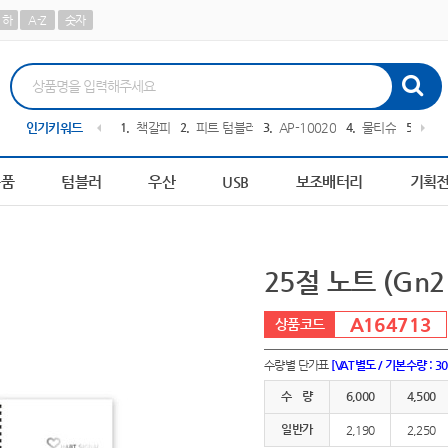
하
A-Z
숫자
0616
인기키워드
10
파스텔 칫솔
1
책갈피
2
피트 텀블러
3
AP-100209
4
물티슈
5
AP-1
용품
텀블러
우산
USB
보조배터리
기획
25절 노트 (Gn
A164713
수량별 단가표
[VAT별도 / 기본수량 : 3
수 량
6,000
4,500
일반가
2,190
2,250