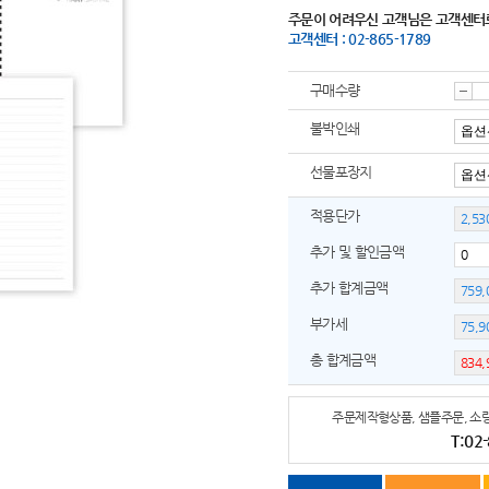
주문이 어려우신 고객님은 고객센터
고객센터 : 02-865-1789
구매수량
감
불박인쇄
선물포장지
소
적용단가
추가 및 할인금액
추가 합계금액
부가세
총 합계금액
주문제작형상품, 샘플주문, 소량
T:02