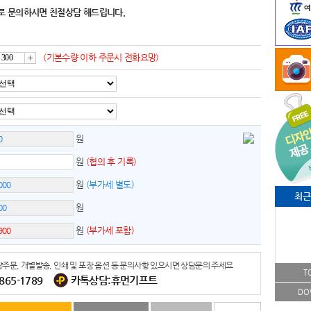
로 문의하시면 친절상담 해드립니다.
(기본수량 이하 주문시 전화요망)
증
가
원
원
(협의 후 기록)
원
(부가세 별도)
최근
원
원
(부가세 포함)
주문, 개별발송, 인쇄 및 포장 옵션 등 문의사항 있으시면 상담문의 주세요
T
-865-1789
카톡상담:휴먼기프트
DO