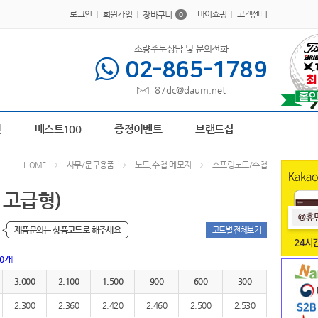
로그인
회원가입
마이쇼핑
고객센터
장바구니
0
소량주문상담 및 문의전화
02-865-1789
87dc@daum.net
00413
6
장바구니
7
담요
8
AP-100364
9
AP-100616
10
파스텔 칫솔
1
책갈
전
베스트100
증정이벤트
브랜드샵
사무/문구용품
노트,수첩,메모지
스프링노트/수첩
HOME
2 고급형)
제품문의는 상품코드로 해주세요
코드별 전체보기
00개]
3,000
2,100
1,500
900
600
300
2,300
2,360
2,420
2,460
2,500
2,530