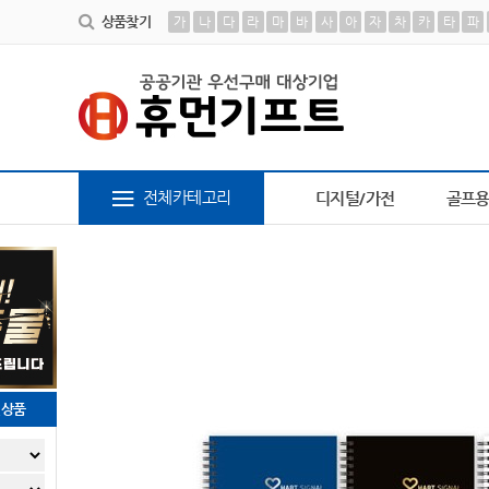
상품찾기
가
나
다
라
마
바
사
아
자
차
카
타
파
6
장바구니
7
담요
8
AP-100364
9
AP-10
전체카테고리
디지털/가전
골프
천상품