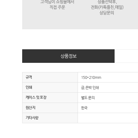
상품정보
규격
150*210mm
인쇄
금,은박 인쇄
케이스 및 포장
별도 문의
원산지
한국
기타사항