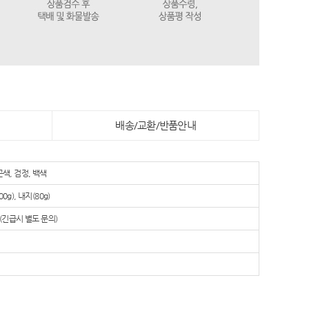
배송/교환/반품안내
곤색, 검정, 백색
0g), 내지(80g)
 (긴급시 별도 문의)