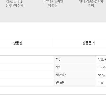
상품평
상품문의
색상
빨강, 
재질
표지(90
제작기간
약 7일
1박스당
100