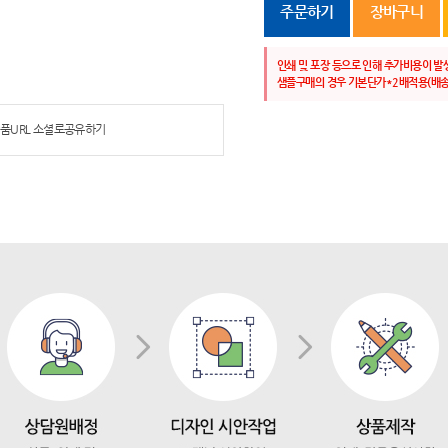
주문하기
장바구니
인쇄 및 포장 등으로 인해 추가비용이 발
샘플구매의 경우 기본단가*2배적용(배송
품URL 소셜로공유하기