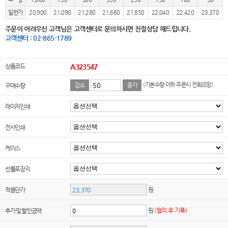
일반가
20,900
21,090
21,280
21,660
21,850
22,040
22,420
23,370
주문이 어려우신 고객님은 고객센터로 문의하시면 친절상담 해드립니다.
고객센터 : 02-865-1789
상품코드
A323547
(기본수량 이하 주문시 전화요망)
구매수량
감소
증가
레이저인쇄
전사인쇄
케이스
선물포장지
원
적용단가
원
(협의 후 기록)
추가 및 할인금액