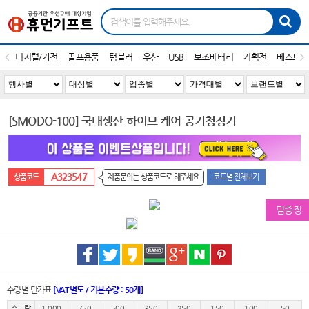
디지털/가전
골프용품
텀블러
우산
USB
보조배터리
기획전
베스트1
[SMODO-100] 국내생산 하이브 케어 공기청정기
A323547
제품문의는 상품코드로 해주세요
코드별 전체보기
덤증정
수량별 단가표
[VAT별도 / 기본수량 : 50개]
수 량
1,000
750
500
350
250
150
100
50