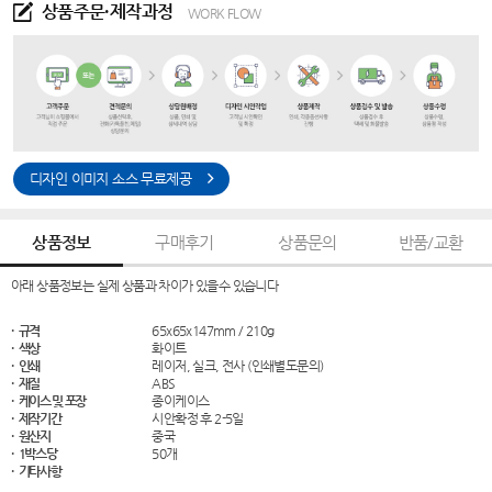
상품주문·제작과정
WORK FLOW
디자인 이미지 소스 무료제공
상품정보
구매후기
상품문의
반품/교환
아래 상품정보는 실제 상품과 차이가 있을수 있습니다
· 규격
65x65x147mm / 210g
· 색상
화이트
· 인쇄
레이저, 실크, 전사 (인쇄별도문의)
· 재질
ABS
· 케이스 및 포장
종이케이스
· 제작기간
시안확정 후 2-5일
· 원산지
중국
· 1박스당
50개
· 기타사항