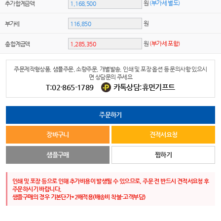
원
(부가세 별도)
추가 합계금액
원
부가세
원
(부가세 포함)
총 합계금액
주문제작형상품, 샘플주문, 소량주문, 개별발송, 인쇄 및 포장 옵션 등 문의사항 있으시
면 상담문의 주세요
T:02-865-1789
카톡상담:휴먼기프트
주문하기
장바구니
견적서요청
샘플구매
찜하기
인쇄 및 포장 등으로 인해 추가비용이 발생될 수 있으므로, 주문 전 반드시 견적서요청 후
주문하시기 바랍니다.
샘플구매의 경우 기본단가*2배적용(배송비 착불-고객부담)