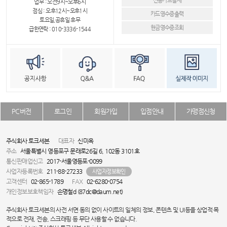
신용카드결제
업무 : 오전9시~오후6시
점심 : 오후12시~오후1시
카드영수증출력
토요일,공휴일 휴무
현금영수증조회
급한연락 : 010-3336-1544
PC버전
로그인
회원가입
입점안내
가맹점신청
주식회사 토크세븐
대표자
신미옥
주소
서울특별시 영등포구 문래로26길 6, 102동 3101호
통신판매업신고
2017-서울영등포-0099
사업자등록번호
211-88-27233
사업자정보확인
고객센터
02-865-1789
FAX
02-6280-0754
개인정보보호책임자
손명철d (87dc@daum.net)
주식회사 토크세븐의 사전 서면 동의 없이 사이트의 일체의 정보, 콘텐츠 및 UI등을 상업적 목
적으로 전재, 전송, 스크래핑 등 무단 사용할 수 없습니다.