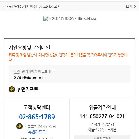
전자상거래 등에서의 상품정보제공 고시
보기
시안요청및 문의메일
카톡 및 메일 발송시, 회사명(성함), 연락처, 문의내용을 꼭 적어주셔야 연락가능합니
다.
관리자에게 메일보내기
87dc@daum.net
휴먼기프트
고객상담센터
입금계좌안내
02-865-1789
141-050277-04-021
은행명 : 기업은행
카톡플친 24시간 상담
예금주 : (주)토크세븐
휴먼기프트