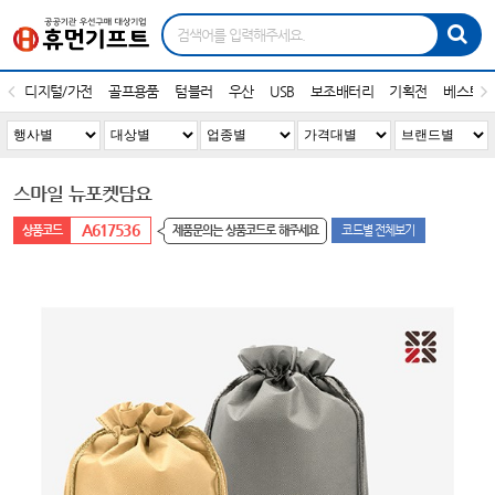
디지털/가전
골프용품
텀블러
우산
USB
보조배터리
기획전
베스트1
스마일 뉴포켓담요
A617536
제품문의는 상품코드로 해주세요
코드별 전체보기