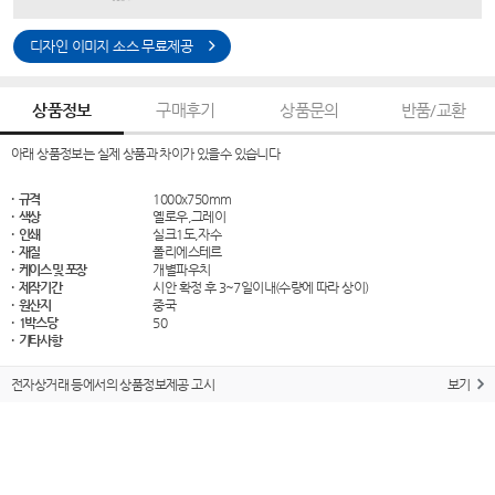
디자인 이미지 소스 무료제공
상품정보
구매후기
상품문의
반품/교환
아래 상품정보는 실제 상품과 차이가 있을수 있습니다
· 규격
1000x750mm
· 색상
옐로우,그레이
· 인쇄
실크1도,자수
· 재질
폴리에스테르
· 케이스 및 포장
개별파우치
· 제작기간
시안 확정 후 3~7일이내(수량에 따라 상이)
· 원산지
중국
· 1박스당
50
· 기타사항
전자상거래 등에서의 상품정보제공 고시
보기