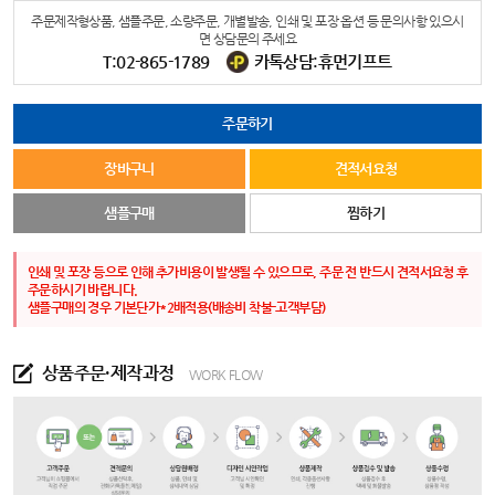
주문제작형상품, 샘플주문, 소량주문, 개별발송, 인쇄 및 포장 옵션 등 문의사항 있으시
면 상담문의 주세요
T:02-865-1789
카톡상담:휴먼기프트
주문하기
장바구니
견적서요청
샘플구매
찜하기
인쇄 및 포장 등으로 인해 추가비용이 발생될 수 있으므로, 주문 전 반드시 견적서요청 후
주문하시기 바랍니다.
샘플구매의 경우 기본단가*2배적용(배송비 착불-고객부담)
상품주문·제작과정
WORK FLOW