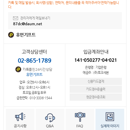
카톡 및 메일 발송시, 회사명(성함), 연락처, 문의내용을 꼭 적어주셔야 연락가능합니
다.
관리자에게 메일보내기
87dc@daum.net
휴먼기프트
고객상담센터
입금계좌안내
02-865-1789
141-050277-04-021
은행명 : 기업은행
카톡플친 24시간 상담
예금주 : (주)토크세븐
휴먼기프트
신용카드결제
업무 : 오전9시~오후6시
점심 : 오후12시~오후1시
카드영수증출력
토요일,공휴일 휴무
현금영수증조회
급한연락 : 010-3336-1544