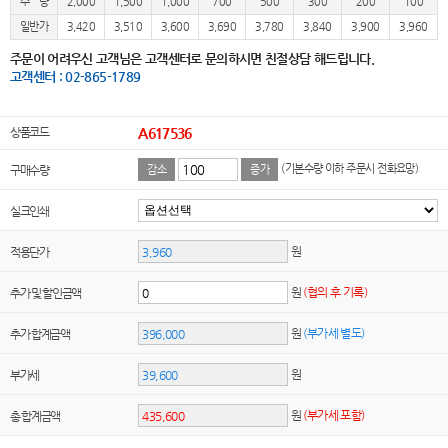
수 량
2,000
1,500
1,000
700
500
300
200
100
일반가
3,420
3,510
3,600
3,690
3,780
3,840
3,900
3,960
주문이 어려우신 고객님은 고객센터로 문의하시면 친절상담 해드립니다.
고객센터 : 02-865-1789
상품코드
A617536
(기본수량 이하 주문시 전화요망)
구매수량
감소
증가
실크인쇄
원
적용단가
원
(협의 후 기록)
추가 및 할인금액
원
(부가세 별도)
추가 합계금액
원
부가세
원
(부가세 포함)
총 합계금액