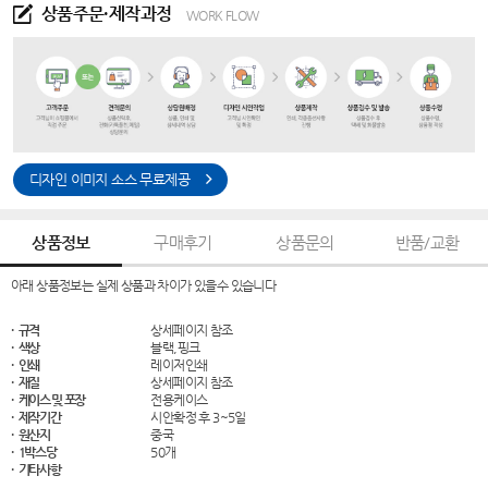
상품주문·제작과정
WORK FLOW
디자인 이미지 소스 무료제공
상품정보
구매후기
상품문의
반품/교환
아래 상품정보는 실제 상품과 차이가 있을수 있습니다
· 규격
상세페이지 참조
· 색상
블랙,핑크
· 인쇄
레이저인쇄
· 재질
상세페이지 참조
· 케이스 및 포장
전용케이스
· 제작기간
시안확정 후 3~5일
· 원산지
중국
· 1박스당
50개
· 기타사항