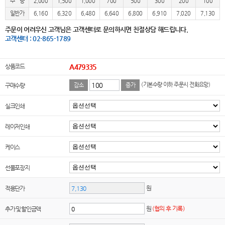
수 량
2,000
1,500
1,000
700
500
300
200
100
일반가
6,160
6,320
6,480
6,640
6,800
6,910
7,020
7,130
주문이 어려우신 고객님은 고객센터로 문의하시면 친절상담 해드립니다.
고객센터 : 02-865-1789
상품코드
A479335
(기본수량 이하 주문시 전화요망)
구매수량
감소
증가
실크인쇄
레이저인쇄
케이스
선물포장지
원
적용단가
원
(협의 후 기록)
추가 및 할인금액