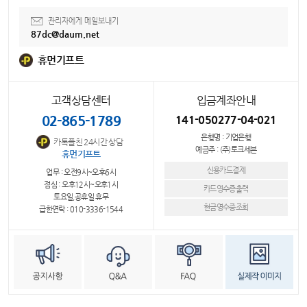
관리자에게 메일보내기
87dc@daum.net
휴먼기프트
고객상담센터
입금계좌안내
02-865-1789
141-050277-04-021
은행명 : 기업은행
카톡플친 24시간 상담
예금주 : (주)토크세븐
휴먼기프트
신용카드결제
업무 : 오전9시~오후6시
점심 : 오후12시~오후1시
카드영수증출력
토요일,공휴일 휴무
현금영수증조회
급한연락 : 010-3336-1544