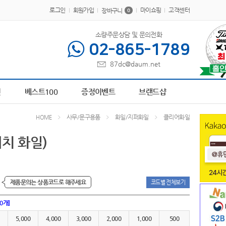
로그인
회원가입
마이쇼핑
고객센터
장바구니
0
소량주문상담 및 문의전화
02-865-1789
87dc@daum.net
209
6
피트 텀블러
7
AP-100364
8
AP-100616
9
장바구니
10
AP-100490
1
전
베스트100
증정이벤트
브랜드샵
사무/문구용품
화일/지퍼화일
클리어화일
HOME
치 화일)
제품문의는 상품코드로 해주세요
코드별 전체보기
00개]
5,000
4,000
3,000
2,000
1,000
500