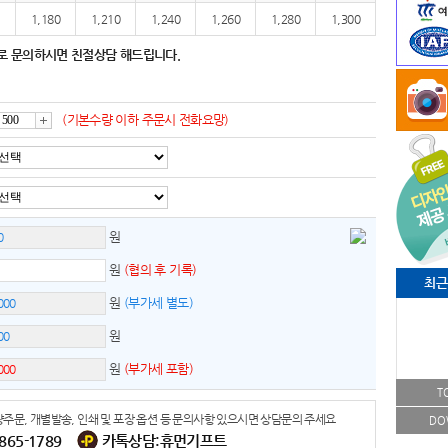
1,180
1,210
1,240
1,260
1,280
1,300
로 문의하시면 친절상담 해드립니다.
(기본수량 이하 주문시 전화요망)
증
가
원
원
(협의 후 기록)
최근
원
(부가세 별도)
원
원
(부가세 포함)
T
주문, 개별발송, 인쇄 및 포장 옵션 등 문의사항 있으시면 상담문의 주세요
DO
-865-1789
카톡상담:휴먼기프트