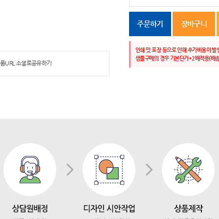
주문하기
장바구니
인쇄 및 포장 등으로 인해 추가비용이 발
샘플구매의 경우 기본단가*2배적용(배송
품URL 소셜로공유하기