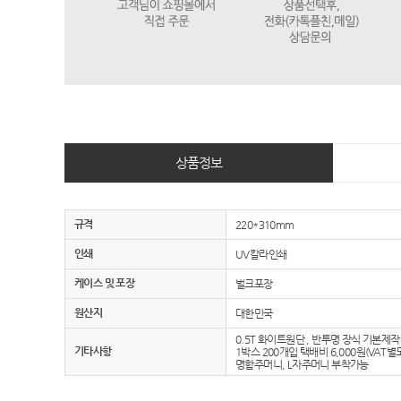
상품정보
규격
220*310mm
인쇄
UV칼라인쇄
케이스 및 포장
벌크포장
원산지
대한민국
0.5T 화이트원단 , 반투명 장식 기본제작
기타사항
1박스 200개입 택배비 6,000원(VAT별
명함주머니, L자주머니 부착가능