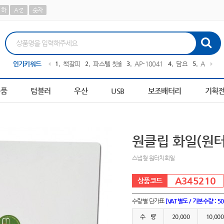
하
A-Z
숫자
구니
인기키워드
10
AP-100490
1
책갈피
2
파스텔 칫솔
3
AP-100413
4
담요
5
AP-100
용품
텀블러
우산
USB
보조배터리
기획
원클립 화일(원터
스냅형 원터치회일
A345210
수량별 단가표
[VAT별도 / 기본수량 : 5
수 량
20,000
10,000