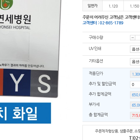
일반가
1,120
1,150
주문이 어려우신 고객님은 고객센터
고객센터 : 02-865-1789
구매수량
감
UV인쇄
기타옵션
소
적용단가
추가 및 할인금액
추가 합계금액
부가세
총 합계금액
주문제작형상품, 샘플주문, 소량
T:02