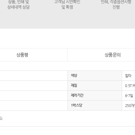
상품평
상품문의
색상
칼라
재질
0.5T
제작기간
6-7일
1박스당
250개
도)