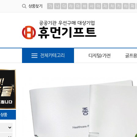
상품찾기
가
나
다
라
마
바
사
아
자
차
카
타
파
6
피트 텀블러
7
AP-100364
8
AP-100616
9
장바
전체카테고리
디지털/가전
골프
천상품