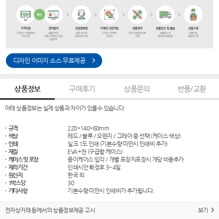
디자인 이미지 소스 무료제공
상품정보
구매후기
상품문의
반품/교환
아래 상품정보는 실제 상품과 차이가 있을수 있습니다
· 규격
220*140*60mm
· 색상
레드 / 블루 / 오렌지 / 그레이 중 선택 (케이스 색상)
· 인쇄
실크 1도 인쇄 (기본수량 미만시 인쇄비 추가)
· 재질
EVA+천 (구급함 케이스)
· 케이스 및 포장
종이케이스 입각 / 개별 포장지포장시 개당 비용추가
· 제작기간
인쇄시안 확정후 3~4일
· 원산지
한국 외
· 1박스당
30
· 기타사항
기본수량 미만시 인쇄비가 추가됩니다.
전자상거래 등에서의 상품정보제공 고시
보기