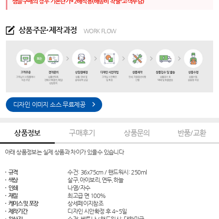
샘플구매의 경우 기본단가*2배적용(배송비 착불-고객부담)
상품주문·제작과정
WORK FLOW
디자인 이미지 소스 무료제공
상품정보
구매후기
상품문의
반품/교환
아래 상품정보는 실제 상품과 차이가 있을수 있습니다
· 규격
수건: 36x75cm / 핸드워시: 250ml
· 색상
살구,아이보리,연두,하늘
· 인쇄
나염/자수
· 재질
최고급 면 100%
· 케이스 및 포장
상세페이지참조
· 제작기간
디자인 시안확정 후 4~5일