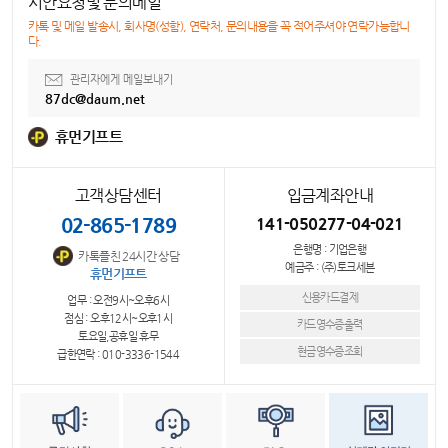
시안요청및 문의메일
카톡 및 메일 발송시, 회사명(성함), 연락처, 문의내용을 꼭 적어주셔야 연락가능합니
다.
관리자에게 메일보내기
87dc@daum.net
휴먼기프트
고객상담센터
입금계좌안내
02-865-1789
141-050277-04-021
은행명 : 기업은행
카톡플친 24시간 상담
예금주 : (주)토크세븐
휴먼기프트
신용카드결제
업무 : 오전9시~오후6시
점심 : 오후12시~오후1시
카드영수증출력
토요일,공휴일 휴무
현금영수증조회
급한연락 : 010-3336-1544