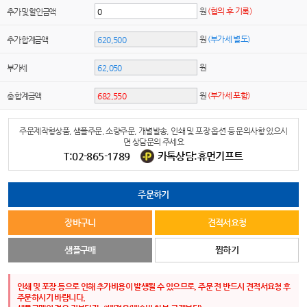
원
(협의 후 기록)
추가 및 할인금액
원
(부가세 별도)
추가 합계금액
원
부가세
원
(부가세 포함)
총 합계금액
주문제작형상품, 샘플주문, 소량주문, 개별발송, 인쇄 및 포장 옵션 등 문의사항 있으시
면 상담문의 주세요
T:02-865-1789
카톡상담:휴먼기프트
주문하기
장바구니
견적서요청
샘플구매
찜하기
인쇄 및 포장 등으로 인해 추가비용이 발생될 수 있으므로, 주문 전 반드시 견적서요청 후
주문하시기 바랍니다.