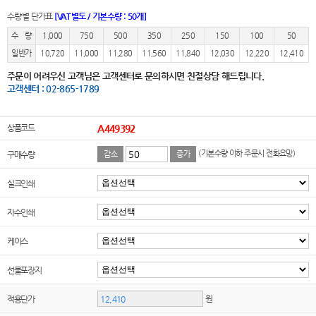
수량별 단가표
[VAT별도 / 기본수량 : 50개]
수 량
1,000
750
500
350
250
150
100
50
일반가
10,720
11,000
11,280
11,560
11,840
12,030
12,220
12,410
주문이 어려우신 고객님은 고객센터로 문의하시면 친절상담 해드립니다.
고객센터 : 02-865-1789
상품코드
A449392
(기본수량 이하 주문시 전화요망)
구매수량
감소
증가
실크인쇄
자수인쇄
케이스
선물포장지
원
적용단가