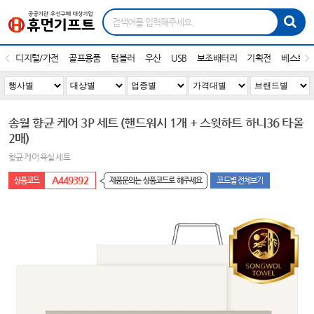
디지털/가전
골프용품
텀블러
우산
USB
보조배터리
기획전
베스트1
송월 향균 케어 3P 세트 (핸드워시 1개 + 스윗하트 하니36 타올
2매)
항균 케어 욕실 세트
A449392
제품문의는 상품코드로 해주세요
코드별 전체보기