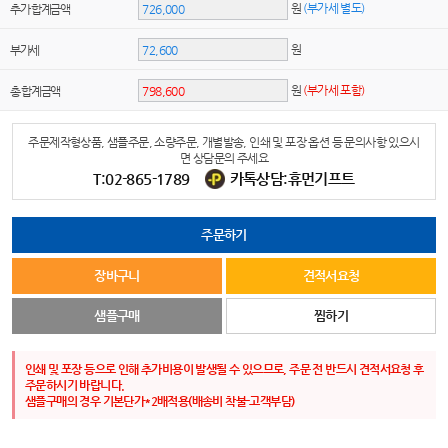
원
(부가세 별도)
추가 합계금액
원
부가세
원
(부가세 포함)
총 합계금액
주문제작형상품, 샘플주문, 소량주문, 개별발송, 인쇄 및 포장 옵션 등 문의사항 있으시
면 상담문의 주세요
T:02-865-1789
카톡상담:휴먼기프트
주문하기
장바구니
견적서요청
샘플구매
찜하기
인쇄 및 포장 등으로 인해 추가비용이 발생될 수 있으므로, 주문 전 반드시 견적서요청 후
주문하시기 바랍니다.
샘플구매의 경우 기본단가*2배적용(배송비 착불-고객부담)