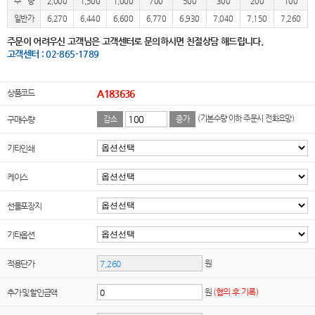
수 량
2,000
1,500
1,000
700
500
300
200
100
일반가
6,270
6,440
6,600
6,770
6,930
7,040
7,150
7,260
주문이 어려우신 고객님은 고객센터로 문의하시면 친절상담 해드립니다.
고객센터 : 02-865-1789
상품코드
A183636
(기본수량 이하 주문시 전화요망)
구매수량
감소
증가
기타인쇄
케이스
선물포장지
기타옵션
원
적용단가
원
(협의 후 기록)
추가 및 할인금액