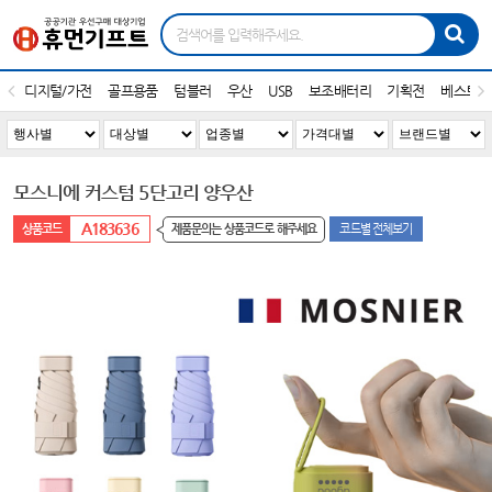
디지털/가전
골프용품
텀블러
우산
USB
보조배터리
기획전
베스트1
모스니에 커스텀 5단고리 양우산
A183636
제품문의는 상품코드로 해주세요
코드별 전체보기