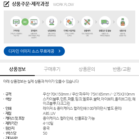
상품주문·제작과정
WORK FLOW
디자인 이미지 소스 무료제공
상품정보
구매후기
상품문의
반품/교환
아래 상품정보는 실제 상품과 차이가 있을수 있습니다
· 규격
우산-70X150mm / 우산 파우치- 75X165mm / - 275X310mm
· 색상
스카이블루,민트,퍼플,핑크,옐로우,블랙,아이보리,올리브그린,헤
이즈블루,다크그린
· 인쇄
레이저 & 종이케이스 컬러인쇄(100개미만시 별도 문의)
· 재질
ABS,UV
· 케이스 및 포장
종이케이스 컬러인쇄, 선물포장 가능
· 제작기간
4-10일
· 원산지
중국
· 1박스당
50
· 기타사항