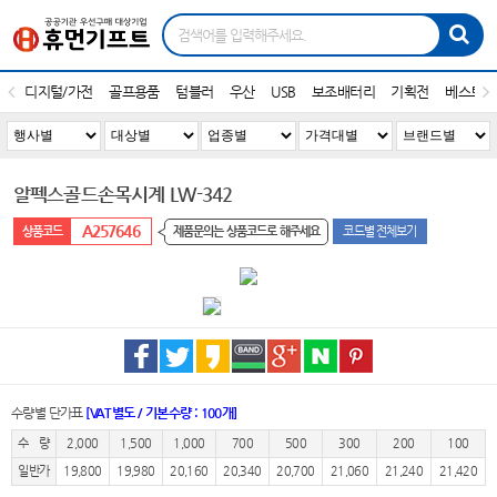
디지털/가전
골프용품
텀블러
우산
USB
보조배터리
기획전
베스트1
알펙스골드손목시계 LW-342
A257646
제품문의는 상품코드로 해주세요
코드별 전체보기
수량별 단가표
[VAT별도 / 기본수량 : 100개]
수 량
2,000
1,500
1,000
700
500
300
200
100
일반가
19,800
19,980
20,160
20,340
20,700
21,060
21,240
21,420