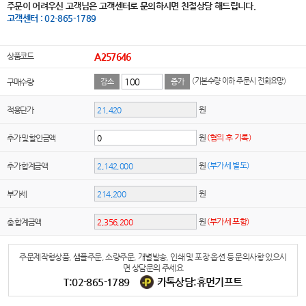
주문이 어려우신 고객님은 고객센터로 문의하시면 친절상담 해드립니다.
고객센터 : 02-865-1789
상품코드
A257646
(기본수량 이하 주문시 전화요망)
구매수량
감소
증가
원
적용단가
원
(협의 후 기록)
추가 및 할인금액
원
(부가세 별도)
추가 합계금액
원
부가세
원
(부가세 포함)
총 합계금액
주문제작형상품, 샘플주문, 소량주문, 개별발송, 인쇄 및 포장 옵션 등 문의사항 있으시
면 상담문의 주세요
T:02-865-1789
카톡상담:휴먼기프트