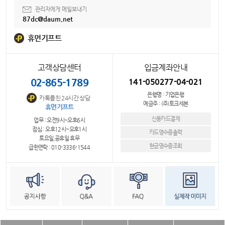
관리자에게 메일보내기
87dc@daum.net
휴먼기프트
고객상담센터
입금계좌안내
02-865-1789
141-050277-04-021
은행명 : 기업은행
카톡플친 24시간 상담
예금주 : (주)토크세븐
휴먼기프트
신용카드결제
업무 : 오전9시~오후6시
점심 : 오후12시~오후1시
카드영수증출력
토요일,공휴일 휴무
현금영수증조회
급한연락 : 010-3336-1544