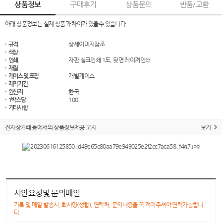
상품정보
구매후기
상품문의
반품/교환
아래 상품정보는 실제 상품과 차이가 있을수 있습니다
· 규격
상세이미지참조
· 색상
· 인쇄
자판 실크인쇄 1도, 뒷면 레이져인쇄
· 재질
· 케이스 및 포장
개별케이스
· 제작기간
· 원산지
한국
· 1박스당
100
· 기타사항
전자상거래 등에서의 상품정보제공 고시
보기
시안요청및 문의메일
카톡 및 메일 발송시, 회사명(성함), 연락처, 문의내용을 꼭 적어주셔야 연락가능합니
다.