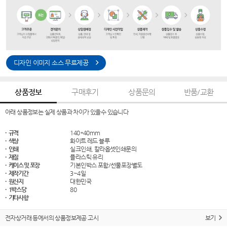
디자인 이미지 소스 무료제공
상품정보
구매후기
상품문의
반품/교환
아래 상품정보는 실제 상품과 차이가 있을수 있습니다
· 규격
140*40mm
· 색상
화이트 레드 블루
· 인쇄
실크인쇄, 칼라옵셋인쇄문의
· 재질
플라스틱 유리
· 케이스 및 포장
기본인박스 포함/선물포장별도
· 제작기간
3~4일
· 원산지
대한민국
· 1박스당
80
· 기타사항
전자상거래 등에서의 상품정보제공 고시
보기