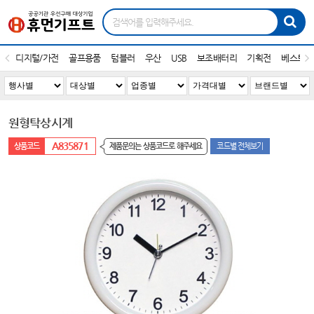
디지털/가전
골프용품
텀블러
우산
USB
보조배터리
기획전
베스트1
원형탁상시계
A835871
제품문의는 상품코드로 해주세요
코드별 전체보기