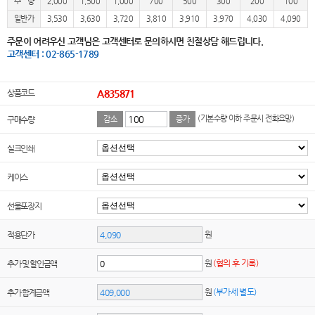
수 량
2,000
1,500
1,000
700
500
300
200
100
일반가
3,530
3,630
3,720
3,810
3,910
3,970
4,030
4,090
주문이 어려우신 고객님은 고객센터로 문의하시면 친절상담 해드립니다.
고객센터 : 02-865-1789
상품코드
A835871
(기본수량 이하 주문시 전화요망)
구매수량
감소
증가
실크인쇄
케이스
선물포장지
원
적용단가
원
(협의 후 기록)
추가 및 할인금액
원
(부가세 별도)
추가 합계금액