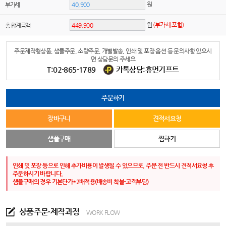
원
부가세
원
(부가세 포함)
총 합계금액
주문제작형상품, 샘플주문, 소량주문, 개별발송, 인쇄 및 포장 옵션 등 문의사항 있으시
면 상담문의 주세요
T:02-865-1789
카톡상담:휴먼기프트
주문하기
장바구니
견적서요청
샘플구매
찜하기
인쇄 및 포장 등으로 인해 추가비용이 발생될 수 있으므로, 주문 전 반드시 견적서요청 후
주문하시기 바랍니다.
샘플구매의 경우 기본단가*2배적용(배송비 착불-고객부담)
상품주문·제작과정
WORK FLOW