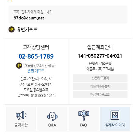
다.
관리자에게 메일보내기
87dc@daum.net
휴먼기프트
고객상담센터
입금계좌안내
02-865-1789
141-050277-04-021
은행명 : 기업은행
카톡플친 24시간 상담
예금주 : (주)토크세븐
휴먼기프트
신용카드결제
업무 : 오전9시~오후6시
점심 : 오후12시~오후1시
카드영수증출력
토요일,공휴일 휴무
현금영수증조회
급한연락 : 010-3336-1544