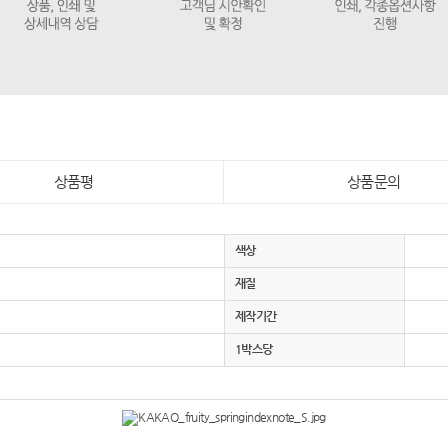
상품평
상품문의
색상
재질
제작기간
1박스당