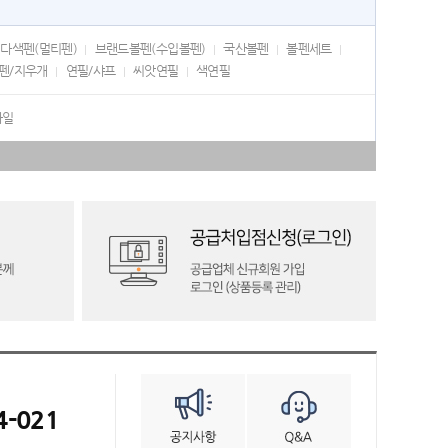
다색펜(멀티펜)
브랜드볼펜(수입볼펜)
국산볼펜
볼펜세트
펜/지우개
연필/샤프
씨앗연필
색연필
화일
4-021