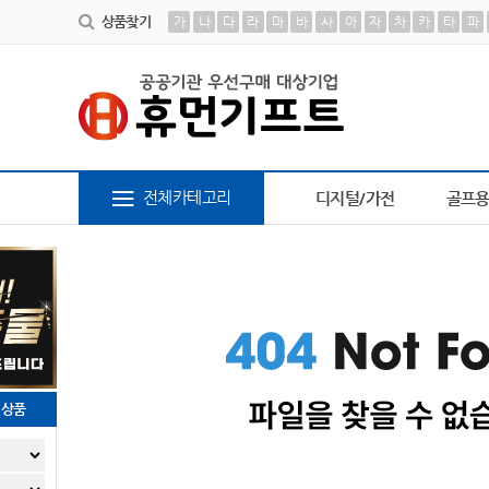
상품찾기
가
나
다
라
마
바
사
아
자
차
카
타
파
6
장바구니
7
AP-100364
8
AP-100616
9
파
전체카테고리
디지털/가전
골프
천상품