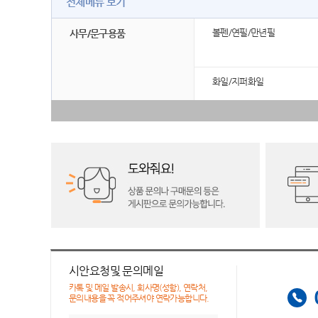
전체메뉴 보기
볼펜/연필/만년필
사무/문구용품
화일/지퍼화일
시안요청및 문의메일
카톡 및 메일 발송시, 회사명(성함), 연락처,
문의내용을 꼭 적어주셔야 연락가능합니다.