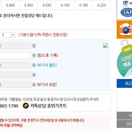
3,840
3,940
4,030
4,100
4,160
4,220
로 문의하시면 친절상담 해드립니다.
(기본수량 이하 주문시 전화요망)
증
원
원
(협의 후 기록)
가
원
(부가세 별도)
원
최근
원
(부가세 포함)
주문, 개별발송, 인쇄 및 포장 옵션 등 문의사항 있으시면 상담문의 주세요
-865-1789
카톡상담:휴먼기프트
T
생될 수 있으므로, 주문 전 반드시 견적서요청 후 주문하시기 바랍니다.
DO
비 착불-고객부담)