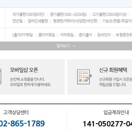
저가볼펜(500원미만)
중가볼펜(500~2000원)
고가볼펜(2000원이상)
만년필
칼라인쇄볼펜
형광펜/캐릭터/네임펜/싸인펜
기능성/폰줄/목걸이
L홀더/PP화일
클리어화일
지퍼화일
종이홀더
링바인더
보험증권
펼쳐보기
고객상담센터
입금계좌안내
02-865-1789
141-050277-0