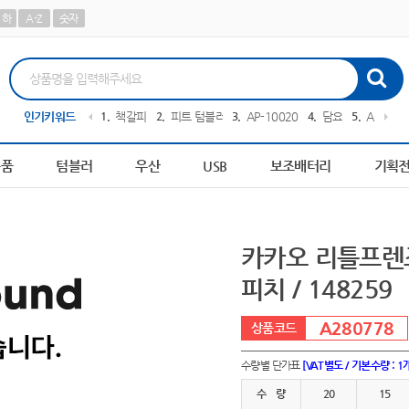
하
A-Z
숫자
스텔 칫솔
인기키워드
10
물티슈
1
책갈피
2
피트 텀블러
3
AP-100209
4
담요
5
AP-100
용품
텀블러
우산
USB
보조배터리
기획
카카오 리틀프렌즈
피치 / 148259
A280778
수량별 단가표
[VAT별도 / 기본수량 : 1
수 량
20
15