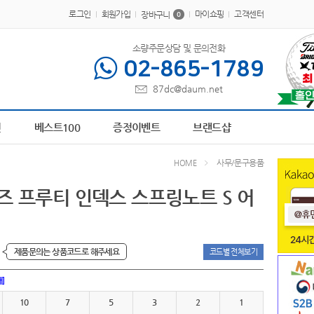
로그인
회원가입
마이쇼핑
고객센터
장바구니
0
소량주문상담 및 문의전화
02-865-1789
87dc@daum.net
413
6
장바구니
7
AP-100364
8
AP-100616
9
파스텔 칫솔
10
물티슈
1
책갈
전
베스트100
증정이벤트
브랜드샵
사무/문구용품
HOME
 프루티 인덱스 스프링노트 S 어
제품문의는 상품코드로 해주세요
코드별 전체보기
개]
10
7
5
3
2
1