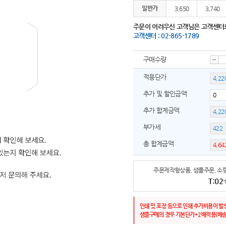
일반가
3,650
3,740
주문이 어려우신 고객님은 고객센터
고객센터 : 02-865-1789
구매수량
감
적용단가
추가 및 할인금액
소
추가 합계금액
부가세
총 합계금액
주문제작형상품, 샘플주문, 소량
T:02
인쇄 및 포장 등으로 인해 추가비용이 발
샘플구매의 경우 기본단가*2배적용(배송