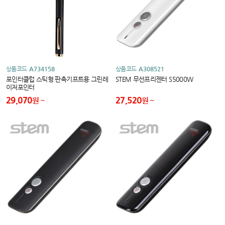
상품코드
A734158
상품코드
A308521
포인터클럽 스틱형 판촉기프트용 그린레
STEM 무선프리젠터 S5000W
이저포인터
29,070
27,520
원
원