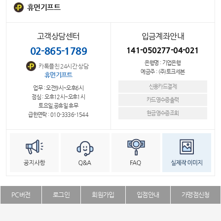
휴먼기프트
고객상담센터
입금계좌안내
02-865-1789
141-050277-04-021
은행명 : 기업은행
카톡플친 24시간 상담
예금주 : (주)토크세븐
휴먼기프트
신용카드결제
업무 : 오전9시~오후6시
점심 : 오후12시~오후1시
카드영수증출력
토요일,공휴일 휴무
현금영수증조회
급한연락 : 010-3336-1544
PC버전
로그인
회원가입
입점안내
가맹점신청