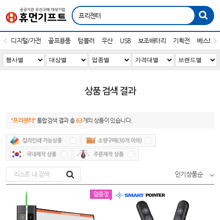
디지털/가전
골프용품
텀블러
우산
USB
보조배터리
기획전
베스트1
상품 검색 결과
"프리젠터"
통합검색 결과 총
63
개의 상품이 있습니다.
인기상품순
덤증정