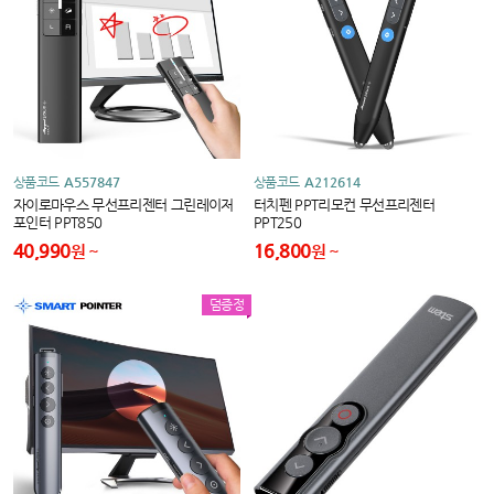
상품코드
A557847
상품코드
A212614
자이로마우스 무선프리젠터 그린레이저
터치펜 PPT리모컨 무선프리젠터
포인터 PPT850
PPT250
40,990
16,800
원
원
덤증정