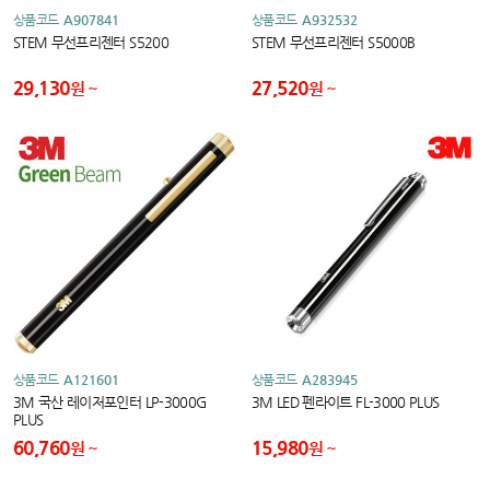
상품코드
A907841
상품코드
A932532
STEM 무선프리젠터 S5200
STEM 무선프리젠터 S5000B
29,130
27,520
원
원
상품코드
A121601
상품코드
A283945
3M 국산 레이저포인터 LP-3000G
3M LED 펜라이트 FL-3000 PLUS
PLUS
60,760
15,980
원
원