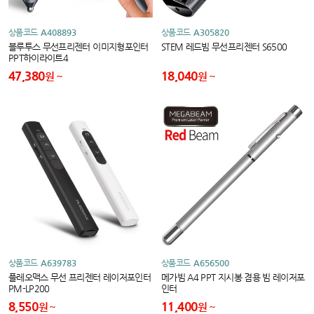
상품코드
A408893
상품코드
A305820
블루투스 무선프리젠터 이미지형포인터
STEM 레드빔 무선프리젠터 S6500
PPT하이라이트4
47,380
18,040
원
원
상품코드
A639783
상품코드
A656500
플레오맥스 무선 프리젠터 레이저포인터
메가빔 A4 PPT 지시봉 겸용 빔 레이저포
PM-LP200
인터
8,550
11,400
원
원