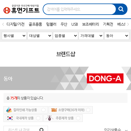
디지털/가전
골프용품
텀블러
우산
USB
보조배터리
기획전
베스트1
브랜드샵
동아
총
75개
의 상품이 있습니다.
인기상품순