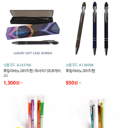
상품코드
A243766
상품코드
A136098
투링라바노크터치펜 (럭셔리기프트케이
투링라바노크터치펜
스)
1,300
930
원
원