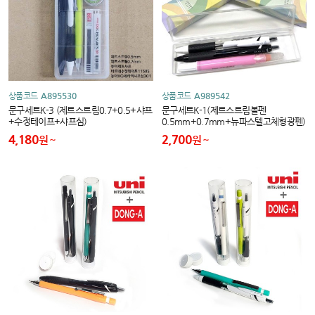
상품코드
A895530
상품코드
A989542
문구세트K-3 (제트스트림0.7+0.5+샤프
문구세트K-1(제트스트림볼펜
+수정테이프+샤프심)
0.5mm+0.7mm+뉴파스텔고체형광펜)
4,180
2,700
원
원