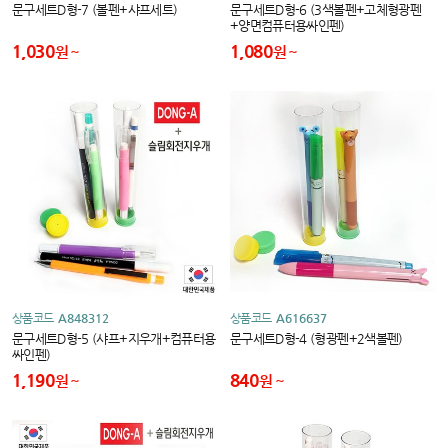
문구세트D형-7 (볼펜+샤프세트)
문구세트D형-6 (3색볼펜+고체형광펜
+양면컴퓨터용싸인펜)
1,030
1,080
원
원
상품코드
A848312
상품코드
A616637
문구세트D형-5 (샤프+지우개+컴퓨터용
문구세트D형-4 (형광펜+2색볼펜)
싸인펜)
1,190
840
원
원