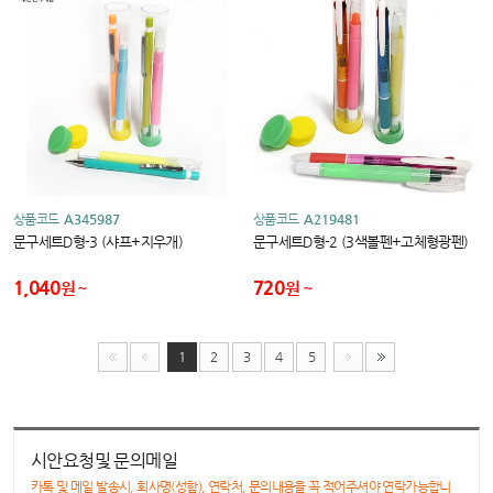
상품코드
A345987
상품코드
A219481
문구세트D형-3 (샤프+지우개)
문구세트D형-2 (3색볼펜+고체형광펜)
1,040
720
원
원
1
2
3
4
5
시안요청및 문의메일
카톡 및 메일 발송시, 회사명(성함), 연락처, 문의내용을 꼭 적어주셔야 연락가능합니