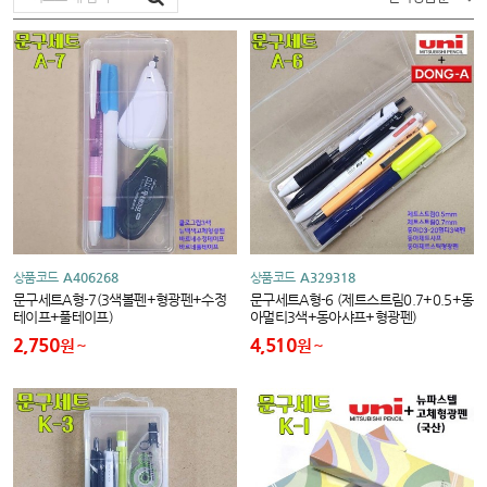
상품코드
A406268
상품코드
A329318
문구세트A형-7(3색볼펜+형광펜+수정
문구세트A형-6 (제트스트림0.7+0.5+동
테이프+풀테이프)
아멀티3색+동아샤프+형광펜)
2,750
4,510
원
원