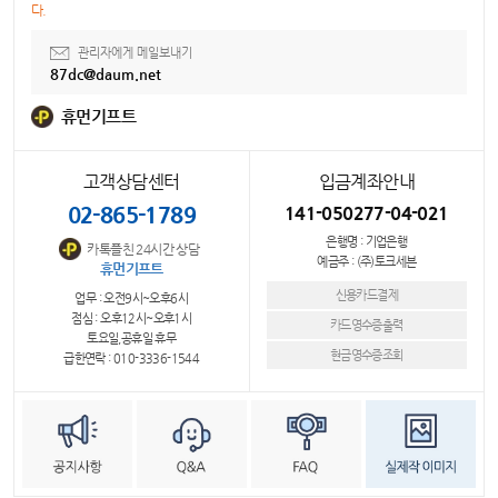
다.
관리자에게 메일보내기
87dc@daum.net
휴먼기프트
고객상담센터
입금계좌안내
02-865-1789
141-050277-04-021
은행명 : 기업은행
카톡플친 24시간 상담
예금주 : (주)토크세븐
휴먼기프트
신용카드결제
업무 : 오전9시~오후6시
점심 : 오후12시~오후1시
카드영수증출력
토요일,공휴일 휴무
현금영수증조회
급한연락 : 010-3336-1544