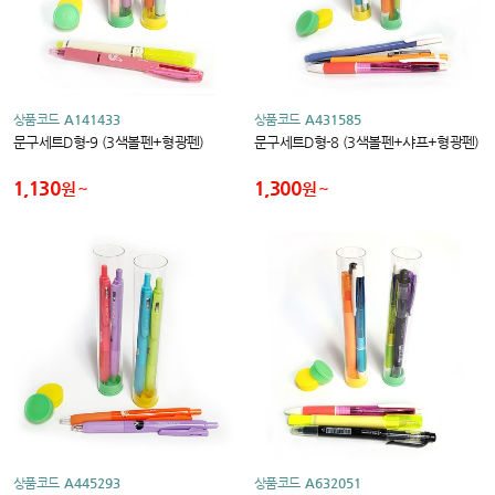
상품코드
A141433
상품코드
A431585
문구세트D형-9 (3색볼펜+형광펜)
문구세트D형-8 (3색볼펜+샤프+형광펜)
1,130
1,300
원
원
상품코드
A445293
상품코드
A632051