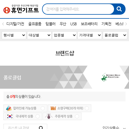
디지털/가전
골프용품
텀블러
우산
USB
보조배터리
기획전
베스트1
브랜드샵
폴로클럽
총
0개
의 상품이 있습니다.
인기상품순