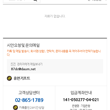
자료가 없습니다.
시안요청및 문의메일
카톡 및 메일 발송시, 회사명(성함), 연락처, 문의내용을 꼭 적어주셔야 연락가능합니
다.
관리자에게 메일보내기
87dc@daum.net
휴먼기프트
고객상담센터
입금계좌안내
02-865-1789
141-050277-04-021
은행명 : 기업은행
카톡플친 24시간 상담