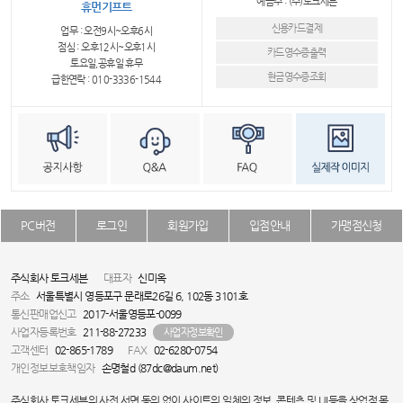
예금주 : (주)토크세븐
휴먼기프트
신용카드결제
업무 : 오전9시~오후6시
점심 : 오후12시~오후1시
카드영수증출력
토요일,공휴일 휴무
현금영수증조회
급한연락 : 010-3336-1544
PC버전
로그인
회원가입
입점안내
가맹점신청
주식회사 토크세븐
대표자
신미옥
주소
서울특별시 영등포구 문래로26길 6, 102동 3101호
통신판매업신고
2017-서울영등포-0099
사업자등록번호
211-88-27233
사업자정보확인
고객센터
02-865-1789
FAX
02-6280-0754
개인정보보호책임자
손명철d (87dc@daum.net)
주식회사 토크세븐의 사전 서면 동의 없이 사이트의 일체의 정보, 콘텐츠 및 UI등을 상업적 목