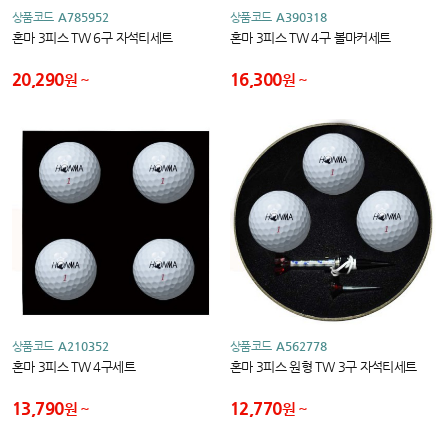
상품코드
A785952
상품코드
A390318
혼마 3피스 TW 6구 자석티세트
혼마 3피스 TW 4구 볼마커세트
20,290
16,300
원
원
상품코드
A210352
상품코드
A562778
혼마 3피스 TW 4구세트
혼마 3피스 원형 TW 3구 자석티세트
13,790
12,770
원
원