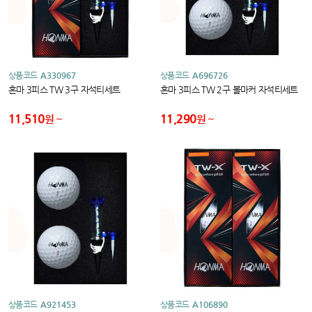
상품코드
A330967
상품코드
A696726
혼마 3피스 TW 3구 자석티세트
혼마 3피스 TW 2구 볼마커 자석티세트
11,510
11,290
원
원
상품코드
A921453
상품코드
A106890