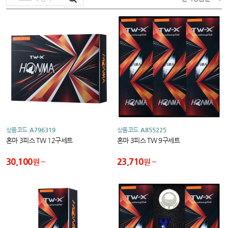
상품코드
A796319
상품코드
A855225
혼마 3피스 TW 12구세트
혼마 3피스 TW 9구세트
30,100
23,710
원
원