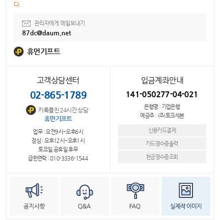
다.
관리자에게 메일보내기
87dc@daum.net
휴먼기프트
고객상담센터
입금계좌안내
02-865-1789
141-050277-04-021
은행명 : 기업은행
카톡플친 24시간 상담
예금주 : (주)토크세븐
휴먼기프트
신용카드결제
업무 : 오전9시~오후6시
점심 : 오후12시~오후1시
카드영수증출력
토요일,공휴일 휴무
현금영수증조회
급한연락 : 010-3336-1544