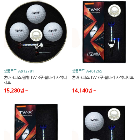
상품코드
A912781
상품코드
A461265
혼마 3피스 원형 TW 3구 볼마커 자석티
혼마 3피스 TW 3구 볼마커 자석티세트
세트
15,280
14,140
원
원