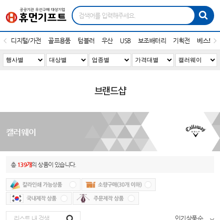
디지털/가전
골프용품
텀블러
우산
USB
보조배터리
기획전
베스트1
브랜드샵
캘러웨이
총
139개
의 상품이 있습니다.
인기상품순