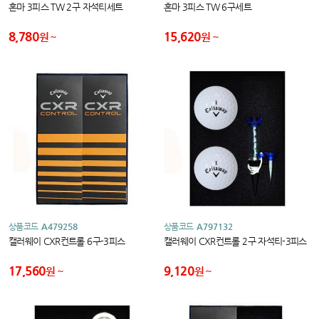
혼마 3피스 TW 2구 자석티세트
혼마 3피스 TW 6구세트
8,780
15,620
원
원
상품코드
A479258
상품코드
A797132
캘러웨이 CXR컨트롤 6구-3피스
캘러웨이 CXR컨트롤 2구 자석티-3피스
17,560
9,120
원
원