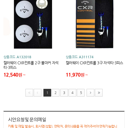
상품코드
A132018
상품코드
A311174
캘러웨이 CXR컨트롤 2구 볼마커 자석
캘러웨이 CXR컨트롤 3구 자석티-3피스
티-3피스
12,540
11,970
원
원
1
2
3
4
5
시안요청및 문의메일
카톡 및 메일 발송시, 회사명(성함), 연락처, 문의내용을 꼭 적어주셔야 연락가능합니