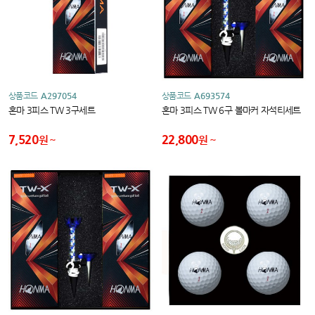
상품코드
A297054
상품코드
A693574
혼마 3피스 TW 3구세트
혼마 3피스 TW 6구 볼마커 자석티세트
7,520
22,800
원
원